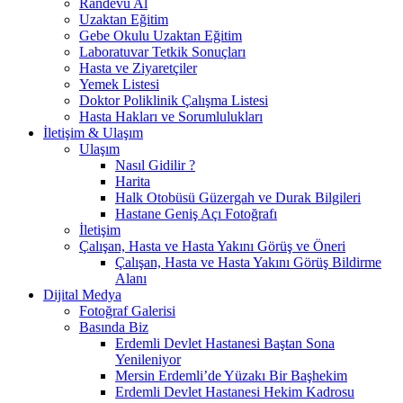
Randevu Al
Uzaktan Eğitim
Gebe Okulu Uzaktan Eğitim
Laboratuvar Tetkik Sonuçları
Hasta ve Ziyaretçiler
Yemek Listesi
Doktor Poliklinik Çalışma Listesi
Hasta Hakları ve Sorumlulukları
İletişim & Ulaşım
Ulaşım
Nasıl Gidilir ?
Harita
Halk Otobüsü Güzergah ve Durak Bilgileri
Hastane Geniş Açı Fotoğrafı
İletişim
Çalışan, Hasta ve Hasta Yakını Görüş ve Öneri
Çalışan, Hasta ve Hasta Yakını Görüş Bildirme
Alanı
Dijital Medya
Fotoğraf Galerisi
Basında Biz
Erdemli Devlet Hastanesi Baştan Sona
Yenileniyor
Mersin Erdemli’de Yüzakı Bir Başhekim
Erdemli Devlet Hastanesi Hekim Kadrosu