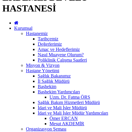
HASTANESİ
Kurumsal
Hastanemiz
Tarihçemiz
Değerlerimiz
Amaç ve Hedeflerimiz
Nasıl Muayene Olurum?
Poliklinik Çalışma Saatleri
Misyon & Vizyon
Hastane Yönetimi
Sağlık Bakanımız
İl Sağlık Müdürü
Başhekim
Başhekim Yardımcıları
Uzm. Dr. Fatma ÖRS
Sağlık Bakım Hizmetleri Müdürü
İdari ve Mali İşler Müdürü
İdari ve Mali İşler Müdür Yardımcıları
Ömer ERCAN
Mesut AKDEMİR
Organizasyon Şeması