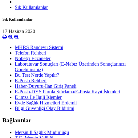
Sık Kullanılanlar
Sık Kullanılanlar
17 Haziran 2020
MHRS Randevu Sistemi
Telefon Rehberi
Nöbetçi Eczaneler
Laboratuvar Sonuçları (E-Nabız Üzerinden Sonuçlarınızı
Görebilirsiniz)
Bu Test Nerde Yapılır?
E-Posta Rehberi
Haber-Duyuru-İlan Giriş Paneli
E-Posta-DYS Parola Sıfırlama/E-Posta Kayıt İşlemleri
E-imza İle İlgili İşlemler
Evde Sağlık Hizmetleri Erdemli
Bilgi Güvenliği Olay Bildirimi
Bağlantılar
Mersin İl Sağlık Müdürlüğü
T.C. Mersin Valiliği