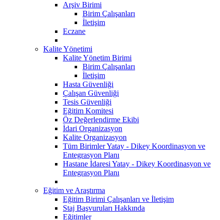
Arşiv Birimi
Birim Çalışanları
İletişim
Eczane
Kalite Yönetimi
Kalite Yönetim Birimi
Birim Çalışanları
İletişim
Hasta Güvenliği
Çalışan Güvenliği
Tesis Güvenliği
Eğitim Komitesi
Öz Değerlendirme Ekibi
İdari Organizasyon
Kalite Organizasyon
Tüm Birimler Yatay - Dikey Koordinasyon ve
Entegrasyon Planı
Hastane İdaresi Yatay - Dikey Koordinasyon ve
Entegrasyon Planı
Eğitim ve Araştırma
Eğitim Birimi Çalışanları ve İletişim
Staj Başvuruları Hakkında
Eğitimler