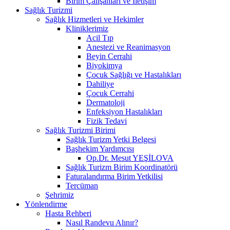
Birim Çalışanları ve İletişim
Sağlık Turizmi
Sağlık Hizmetleri ve Hekimler
Kliniklerimiz
Acil Tıp
Anestezi ve Reanimasyon
Beyin Cerrahi
Biyokimya
Çocuk Sağlığı ve Hastalıkları
Dahiliye
Çocuk Cerrahi
Dermatoloji
Enfeksiyon Hastalıkları
Fizik Tedavi
Sağlık Turizmi Birimi
Sağlık Turizm Yetki Belgesi
Başhekim Yardımcısı
Op.Dr. Mesut YEŞİLOVA
Sağlık Turizm Birim Koordinatörü
Faturalandırma Birim Yetkilisi
Tercüman
Şehrimiz
Yönlendirme
Hasta Rehberi
Nasıl Randevu Alınır?