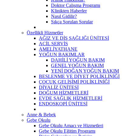
Doktor Çalışma Programı
Klinikten Haberler
Nasıl Gidilir?
Sıkça Sorulan Sorular
Özellikli Hizmetler
AĞIZ VE DİŞ SAĞLIĞI ÜNİTESİ
ACİL SERVİS
AMELİYATHANE
YOĞUN BAKIMLAR
DAHİLİ YOĞUN BAKIM
GENEL YOĞUN BAKIM
YENİ DOĞAN YOĞUN BAKIM
BESLENME VE DİYET POLİKLİNİĞİ
ÇOCUK GELİŞİMİ POLİKLİNİĞİ
DİYALİZ ÜNİTESİ
DOĞUM HİZMETLERİ
EVDE SAĞLIK HİZMETLERİ
ENDOSKOPİ ÜNİTESİ
Anne & Bebek
Gebe Okulu
Gebe Okulu Amacı ve Hizmetleri
Gebe Okulu Eğitim Programı