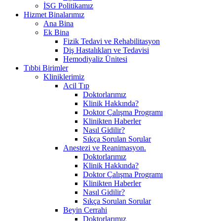
İSG Politikamız
Hizmet Binalarımız
Ana Bina
Ek Bina
Fizik Tedavi ve Rehabilitasyon
Diş Hastalıkları ve Tedavisi
Hemodiyaliz Ünitesi
Tıbbi Birimler
Kliniklerimiz
Acil Tıp
Doktorlarımız
Klinik Hakkında?
Doktor Çalışma Programı
Klinikten Haberler
Nasıl Gidilir?
Sıkça Sorulan Sorular
Anestezi ve Reanimasyon.
Doktorlarımız
Klinik Hakkında?
Doktor Çalışma Programı
Klinikten Haberler
Nasıl Gidilir?
Sıkça Sorulan Sorular
Beyin Cerrahi
Doktorlarımız