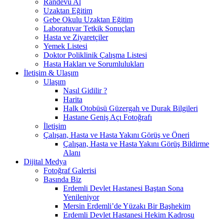
Randevu Al
Uzaktan Eğitim
Gebe Okulu Uzaktan Eğitim
Laboratuvar Tetkik Sonuçları
Hasta ve Ziyaretçiler
Yemek Listesi
Doktor Poliklinik Çalışma Listesi
Hasta Hakları ve Sorumlulukları
İletişim & Ulaşım
Ulaşım
Nasıl Gidilir ?
Harita
Halk Otobüsü Güzergah ve Durak Bilgileri
Hastane Geniş Açı Fotoğrafı
İletişim
Çalışan, Hasta ve Hasta Yakını Görüş ve Öneri
Çalışan, Hasta ve Hasta Yakını Görüş Bildirme
Alanı
Dijital Medya
Fotoğraf Galerisi
Basında Biz
Erdemli Devlet Hastanesi Baştan Sona
Yenileniyor
Mersin Erdemli’de Yüzakı Bir Başhekim
Erdemli Devlet Hastanesi Hekim Kadrosu