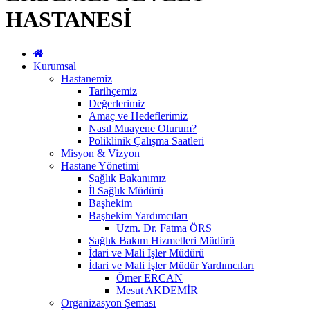
HASTANESİ
Kurumsal
Hastanemiz
Tarihçemiz
Değerlerimiz
Amaç ve Hedeflerimiz
Nasıl Muayene Olurum?
Poliklinik Çalışma Saatleri
Misyon & Vizyon
Hastane Yönetimi
Sağlık Bakanımız
İl Sağlık Müdürü
Başhekim
Başhekim Yardımcıları
Uzm. Dr. Fatma ÖRS
Sağlık Bakım Hizmetleri Müdürü
İdari ve Mali İşler Müdürü
İdari ve Mali İşler Müdür Yardımcıları
Ömer ERCAN
Mesut AKDEMİR
Organizasyon Şeması