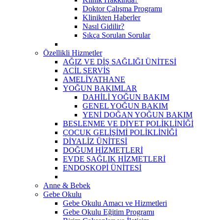
Doktor Çalışma Programı
Klinikten Haberler
Nasıl Gidilir?
Sıkça Sorulan Sorular
Özellikli Hizmetler
AĞIZ VE DİŞ SAĞLIĞI ÜNİTESİ
ACİL SERVİS
AMELİYATHANE
YOĞUN BAKIMLAR
DAHİLİ YOĞUN BAKIM
GENEL YOĞUN BAKIM
YENİ DOĞAN YOĞUN BAKIM
BESLENME VE DİYET POLİKLİNİĞİ
ÇOCUK GELİŞİMİ POLİKLİNİĞİ
DİYALİZ ÜNİTESİ
DOĞUM HİZMETLERİ
EVDE SAĞLIK HİZMETLERİ
ENDOSKOPİ ÜNİTESİ
Anne & Bebek
Gebe Okulu
Gebe Okulu Amacı ve Hizmetleri
Gebe Okulu Eğitim Programı