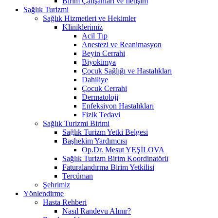
Birim Çalışanları ve İletişim
Sağlık Turizmi
Sağlık Hizmetleri ve Hekimler
Kliniklerimiz
Acil Tıp
Anestezi ve Reanimasyon
Beyin Cerrahi
Biyokimya
Çocuk Sağlığı ve Hastalıkları
Dahiliye
Çocuk Cerrahi
Dermatoloji
Enfeksiyon Hastalıkları
Fizik Tedavi
Sağlık Turizmi Birimi
Sağlık Turizm Yetki Belgesi
Başhekim Yardımcısı
Op.Dr. Mesut YEŞİLOVA
Sağlık Turizm Birim Koordinatörü
Faturalandırma Birim Yetkilisi
Tercüman
Şehrimiz
Yönlendirme
Hasta Rehberi
Nasıl Randevu Alınır?