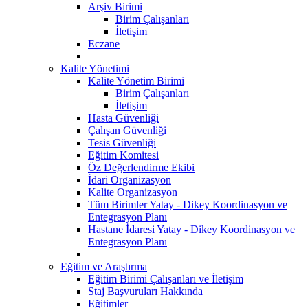
Arşiv Birimi
Birim Çalışanları
İletişim
Eczane
Kalite Yönetimi
Kalite Yönetim Birimi
Birim Çalışanları
İletişim
Hasta Güvenliği
Çalışan Güvenliği
Tesis Güvenliği
Eğitim Komitesi
Öz Değerlendirme Ekibi
İdari Organizasyon
Kalite Organizasyon
Tüm Birimler Yatay - Dikey Koordinasyon ve
Entegrasyon Planı
Hastane İdaresi Yatay - Dikey Koordinasyon ve
Entegrasyon Planı
Eğitim ve Araştırma
Eğitim Birimi Çalışanları ve İletişim
Staj Başvuruları Hakkında
Eğitimler