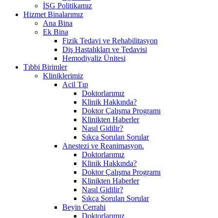
İSG Politikamız
Hizmet Binalarımız
Ana Bina
Ek Bina
Fizik Tedavi ve Rehabilitasyon
Diş Hastalıkları ve Tedavisi
Hemodiyaliz Ünitesi
Tıbbi Birimler
Kliniklerimiz
Acil Tıp
Doktorlarımız
Klinik Hakkında?
Doktor Çalışma Programı
Klinikten Haberler
Nasıl Gidilir?
Sıkça Sorulan Sorular
Anestezi ve Reanimasyon.
Doktorlarımız
Klinik Hakkında?
Doktor Çalışma Programı
Klinikten Haberler
Nasıl Gidilir?
Sıkça Sorulan Sorular
Beyin Cerrahi
Doktorlarımız