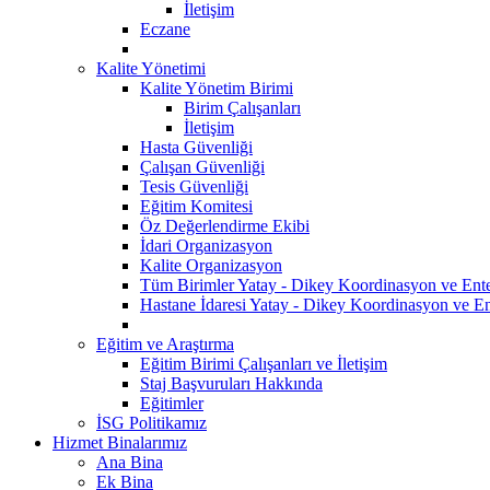
İletişim
Eczane
Kalite Yönetimi
Kalite Yönetim Birimi
Birim Çalışanları
İletişim
Hasta Güvenliği
Çalışan Güvenliği
Tesis Güvenliği
Eğitim Komitesi
Öz Değerlendirme Ekibi
İdari Organizasyon
Kalite Organizasyon
Tüm Birimler Yatay - Dikey Koordinasyon ve Ent
Hastane İdaresi Yatay - Dikey Koordinasyon ve En
Eğitim ve Araştırma
Eğitim Birimi Çalışanları ve İletişim
Staj Başvuruları Hakkında
Eğitimler
İSG Politikamız
Hizmet Binalarımız
Ana Bina
Ek Bina