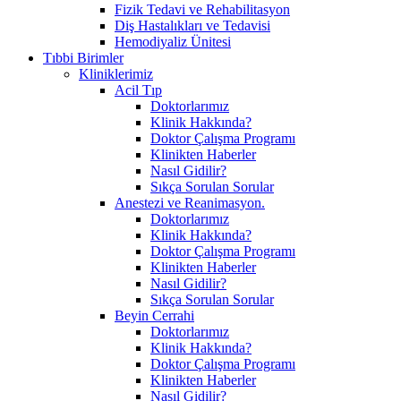
Fizik Tedavi ve Rehabilitasyon
Diş Hastalıkları ve Tedavisi
Hemodiyaliz Ünitesi
Tıbbi Birimler
Kliniklerimiz
Acil Tıp
Doktorlarımız
Klinik Hakkında?
Doktor Çalışma Programı
Klinikten Haberler
Nasıl Gidilir?
Sıkça Sorulan Sorular
Anestezi ve Reanimasyon.
Doktorlarımız
Klinik Hakkında?
Doktor Çalışma Programı
Klinikten Haberler
Nasıl Gidilir?
Sıkça Sorulan Sorular
Beyin Cerrahi
Doktorlarımız
Klinik Hakkında?
Doktor Çalışma Programı
Klinikten Haberler
Nasıl Gidilir?