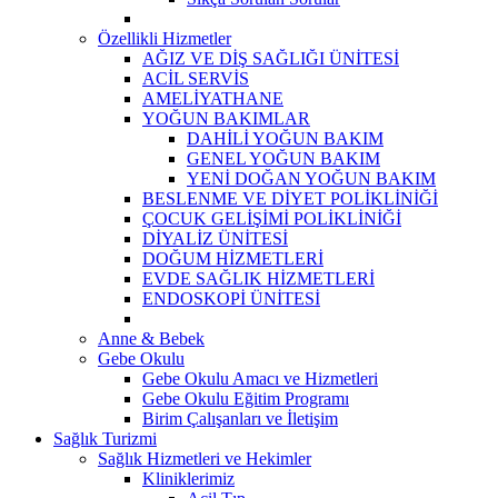
Özellikli Hizmetler
AĞIZ VE DİŞ SAĞLIĞI ÜNİTESİ
ACİL SERVİS
AMELİYATHANE
YOĞUN BAKIMLAR
DAHİLİ YOĞUN BAKIM
GENEL YOĞUN BAKIM
YENİ DOĞAN YOĞUN BAKIM
BESLENME VE DİYET POLİKLİNİĞİ
ÇOCUK GELİŞİMİ POLİKLİNİĞİ
DİYALİZ ÜNİTESİ
DOĞUM HİZMETLERİ
EVDE SAĞLIK HİZMETLERİ
ENDOSKOPİ ÜNİTESİ
Anne & Bebek
Gebe Okulu
Gebe Okulu Amacı ve Hizmetleri
Gebe Okulu Eğitim Programı
Birim Çalışanları ve İletişim
Sağlık Turizmi
Sağlık Hizmetleri ve Hekimler
Kliniklerimiz