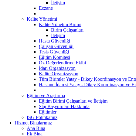
İletişim
Eczane
Kalite Yönetimi
Kalite Yönetim Birimi
Birim Çalışanları
İletişim
Hasta Güvenliği
Çalışan Güvenliği
Tesis Güvenliği
Eğitim Komitesi
Öz Değerlendirme Ekibi
İdari Organizasyon
Kalite Organizasyon
Tüm Birimler Yatay - Dikey Koordinasyon ve Ent
Hastane İdaresi Yatay - Dikey Koordinasyon ve En
Eğitim ve Araştırma
Eğitim Birimi Çalışanları ve İletişim
Staj Başvuruları Hakkında
Eğitimler
İSG Politikamız
Hizmet Binalarımız
Ana Bina
Ek Bina