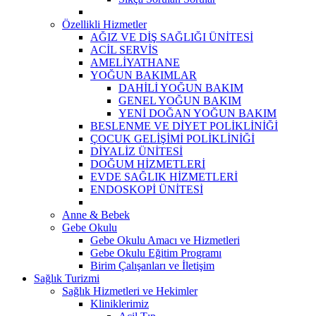
Özellikli Hizmetler
AĞIZ VE DİŞ SAĞLIĞI ÜNİTESİ
ACİL SERVİS
AMELİYATHANE
YOĞUN BAKIMLAR
DAHİLİ YOĞUN BAKIM
GENEL YOĞUN BAKIM
YENİ DOĞAN YOĞUN BAKIM
BESLENME VE DİYET POLİKLİNİĞİ
ÇOCUK GELİŞİMİ POLİKLİNİĞİ
DİYALİZ ÜNİTESİ
DOĞUM HİZMETLERİ
EVDE SAĞLIK HİZMETLERİ
ENDOSKOPİ ÜNİTESİ
Anne & Bebek
Gebe Okulu
Gebe Okulu Amacı ve Hizmetleri
Gebe Okulu Eğitim Programı
Birim Çalışanları ve İletişim
Sağlık Turizmi
Sağlık Hizmetleri ve Hekimler
Kliniklerimiz