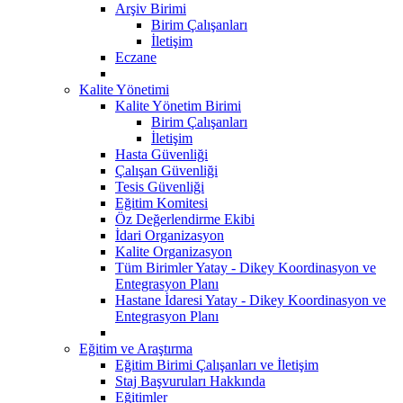
Arşiv Birimi
Birim Çalışanları
İletişim
Eczane
Kalite Yönetimi
Kalite Yönetim Birimi
Birim Çalışanları
İletişim
Hasta Güvenliği
Çalışan Güvenliği
Tesis Güvenliği
Eğitim Komitesi
Öz Değerlendirme Ekibi
İdari Organizasyon
Kalite Organizasyon
Tüm Birimler Yatay - Dikey Koordinasyon ve
Entegrasyon Planı
Hastane İdaresi Yatay - Dikey Koordinasyon ve
Entegrasyon Planı
Eğitim ve Araştırma
Eğitim Birimi Çalışanları ve İletişim
Staj Başvuruları Hakkında
Eğitimler