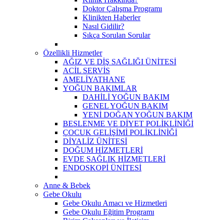
Doktor Çalışma Programı
Klinikten Haberler
Nasıl Gidilir?
Sıkça Sorulan Sorular
Özellikli Hizmetler
AĞIZ VE DİŞ SAĞLIĞI ÜNİTESİ
ACİL SERVİS
AMELİYATHANE
YOĞUN BAKIMLAR
DAHİLİ YOĞUN BAKIM
GENEL YOĞUN BAKIM
YENİ DOĞAN YOĞUN BAKIM
BESLENME VE DİYET POLİKLİNİĞİ
ÇOCUK GELİŞİMİ POLİKLİNİĞİ
DİYALİZ ÜNİTESİ
DOĞUM HİZMETLERİ
EVDE SAĞLIK HİZMETLERİ
ENDOSKOPİ ÜNİTESİ
Anne & Bebek
Gebe Okulu
Gebe Okulu Amacı ve Hizmetleri
Gebe Okulu Eğitim Programı