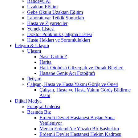
Randevu Al
Uzaktan Eğitim
Gebe Okulu Uzaktan Eğitim
Laboratuvar Tetkik Sonuçları
Hasta ve Ziyaretçiler
Yemek Listesi
Doktor Poliklinik Çalışma Listesi
Hasta Hakları ve Sorumlulukları
İletişim & Ulaşım
Ulaşım
Nasıl Gidilir ?
Harita
Halk Otobüsü Güzergah ve Durak Bilgileri
Hastane Geniş Açı Fotoğrafı
İletişim
Çalışan, Hasta ve Hasta Yakını Görüş ve Öneri
Çalışan, Hasta ve Hasta Yakını Görüş Bildirme
Alanı
Dijital Medya
Fotoğraf Galerisi
Basında Biz
Erdemli Devlet Hastanesi Baştan Sona
Yenileniyor
Mersin Erdemli’de Yüzakı Bir Başhekim
Erdemli Devlet Hastanesi Hekim Kadrosu