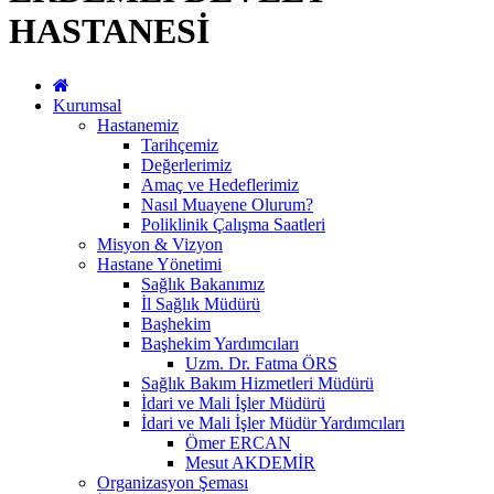
HASTANESİ
Kurumsal
Hastanemiz
Tarihçemiz
Değerlerimiz
Amaç ve Hedeflerimiz
Nasıl Muayene Olurum?
Poliklinik Çalışma Saatleri
Misyon & Vizyon
Hastane Yönetimi
Sağlık Bakanımız
İl Sağlık Müdürü
Başhekim
Başhekim Yardımcıları
Uzm. Dr. Fatma ÖRS
Sağlık Bakım Hizmetleri Müdürü
İdari ve Mali İşler Müdürü
İdari ve Mali İşler Müdür Yardımcıları
Ömer ERCAN
Mesut AKDEMİR
Organizasyon Şeması