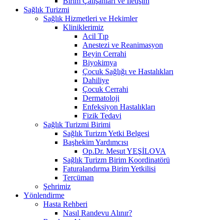
Birim Çalışanları ve İletişim
Sağlık Turizmi
Sağlık Hizmetleri ve Hekimler
Kliniklerimiz
Acil Tıp
Anestezi ve Reanimasyon
Beyin Cerrahi
Biyokimya
Çocuk Sağlığı ve Hastalıkları
Dahiliye
Çocuk Cerrahi
Dermatoloji
Enfeksiyon Hastalıkları
Fizik Tedavi
Sağlık Turizmi Birimi
Sağlık Turizm Yetki Belgesi
Başhekim Yardımcısı
Op.Dr. Mesut YEŞİLOVA
Sağlık Turizm Birim Koordinatörü
Faturalandırma Birim Yetkilisi
Tercüman
Şehrimiz
Yönlendirme
Hasta Rehberi
Nasıl Randevu Alınır?