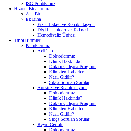
İSG Politikamız
Hizmet Binalarımız
Ana Bina
Ek Bina
Fizik Tedavi ve Rehabilitasyon
Diş Hastalıkları ve Tedavisi
Hemodiyaliz Ünitesi
Tıbbi Birimler
Kliniklerimiz
Acil Tıp
Doktorlarımız
Klinik Hakkında?
Doktor Çalışma Programı
Klinikten Haberler
Nasıl Gidilir?
Sıkça Sorulan Sorular
Anestezi ve Reanimasyon.
Doktorlarımız
Klinik Hakkında?
Doktor Çalışma Programı
Klinikten Haberler
Nasıl Gidilir?
Sıkça Sorulan Sorular
Beyin Cerrahi
Doktorlarımız