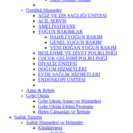
Özellikli Hizmetler
AĞIZ VE DİŞ SAĞLIĞI ÜNİTESİ
ACİL SERVİS
AMELİYATHANE
YOĞUN BAKIMLAR
DAHİLİ YOĞUN BAKIM
GENEL YOĞUN BAKIM
YENİ DOĞAN YOĞUN BAKIM
BESLENME VE DİYET POLİKLİNİĞİ
ÇOCUK GELİŞİMİ POLİKLİNİĞİ
DİYALİZ ÜNİTESİ
DOĞUM HİZMETLERİ
EVDE SAĞLIK HİZMETLERİ
ENDOSKOPİ ÜNİTESİ
Anne & Bebek
Gebe Okulu
Gebe Okulu Amacı ve Hizmetleri
Gebe Okulu Eğitim Programı
Birim Çalışanları ve İletişim
Sağlık Turizmi
Sağlık Hizmetleri ve Hekimler
Kliniklerimiz