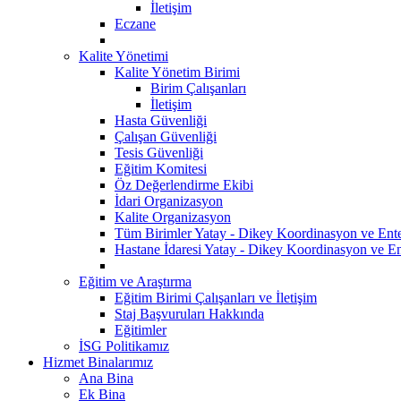
İletişim
Eczane
Kalite Yönetimi
Kalite Yönetim Birimi
Birim Çalışanları
İletişim
Hasta Güvenliği
Çalışan Güvenliği
Tesis Güvenliği
Eğitim Komitesi
Öz Değerlendirme Ekibi
İdari Organizasyon
Kalite Organizasyon
Tüm Birimler Yatay - Dikey Koordinasyon ve Ent
Hastane İdaresi Yatay - Dikey Koordinasyon ve En
Eğitim ve Araştırma
Eğitim Birimi Çalışanları ve İletişim
Staj Başvuruları Hakkında
Eğitimler
İSG Politikamız
Hizmet Binalarımız
Ana Bina
Ek Bina