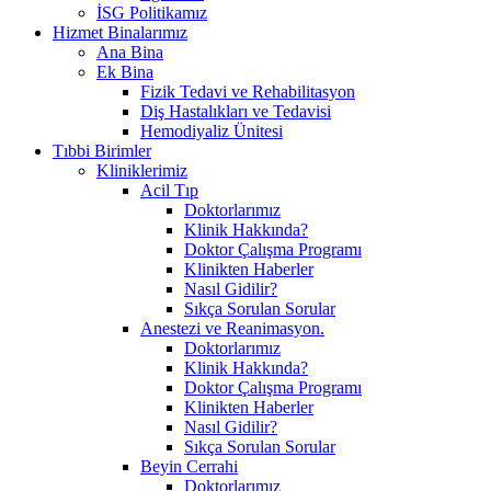
İSG Politikamız
Hizmet Binalarımız
Ana Bina
Ek Bina
Fizik Tedavi ve Rehabilitasyon
Diş Hastalıkları ve Tedavisi
Hemodiyaliz Ünitesi
Tıbbi Birimler
Kliniklerimiz
Acil Tıp
Doktorlarımız
Klinik Hakkında?
Doktor Çalışma Programı
Klinikten Haberler
Nasıl Gidilir?
Sıkça Sorulan Sorular
Anestezi ve Reanimasyon.
Doktorlarımız
Klinik Hakkında?
Doktor Çalışma Programı
Klinikten Haberler
Nasıl Gidilir?
Sıkça Sorulan Sorular
Beyin Cerrahi
Doktorlarımız