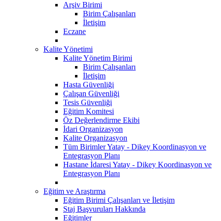
Arşiv Birimi
Birim Çalışanları
İletişim
Eczane
Kalite Yönetimi
Kalite Yönetim Birimi
Birim Çalışanları
İletişim
Hasta Güvenliği
Çalışan Güvenliği
Tesis Güvenliği
Eğitim Komitesi
Öz Değerlendirme Ekibi
İdari Organizasyon
Kalite Organizasyon
Tüm Birimler Yatay - Dikey Koordinasyon ve
Entegrasyon Planı
Hastane İdaresi Yatay - Dikey Koordinasyon ve
Entegrasyon Planı
Eğitim ve Araştırma
Eğitim Birimi Çalışanları ve İletişim
Staj Başvuruları Hakkında
Eğitimler