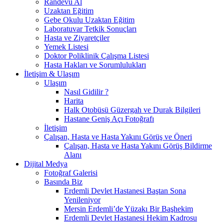
Randevu Al
Uzaktan Eğitim
Gebe Okulu Uzaktan Eğitim
Laboratuvar Tetkik Sonuçları
Hasta ve Ziyaretçiler
Yemek Listesi
Doktor Poliklinik Çalışma Listesi
Hasta Hakları ve Sorumlulukları
İletişim & Ulaşım
Ulaşım
Nasıl Gidilir ?
Harita
Halk Otobüsü Güzergah ve Durak Bilgileri
Hastane Geniş Açı Fotoğrafı
İletişim
Çalışan, Hasta ve Hasta Yakını Görüş ve Öneri
Çalışan, Hasta ve Hasta Yakını Görüş Bildirme
Alanı
Dijital Medya
Fotoğraf Galerisi
Basında Biz
Erdemli Devlet Hastanesi Baştan Sona
Yenileniyor
Mersin Erdemli’de Yüzakı Bir Başhekim
Erdemli Devlet Hastanesi Hekim Kadrosu