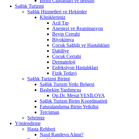
Birim Çalışanları ve İletişim
Sağlık Turizmi
Sağlık Hizmetleri ve Hekimler
Kliniklerimiz
Acil Tıp
Anestezi ve Reanimasyon
Beyin Cerrahi
Biyokimya
Çocuk Sağlığı ve Hastalıkları
Dahiliye
Çocuk Cerrahi
Dermatoloji
Enfeksiyon Hastalıkları
Fizik Tedavi
Sağlık Turizmi Birimi
Sağlık Turizm Yetki Belgesi
Başhekim Yardımcısı
Op.Dr. Mesut YEŞİLOVA
Sağlık Turizm Birim Koordinatörü
Faturalandırma Birim Yetkilisi
Tercüman
Şehrimiz
Yönlendirme
Hasta Rehberi
Nasıl Randevu Alınır?