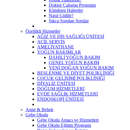
Doktor Çalışma Programı
Klinikten Haberler
Nasıl Gidilir?
Sıkça Sorulan Sorular
Özellikli Hizmetler
AĞIZ VE DİŞ SAĞLIĞI ÜNİTESİ
ACİL SERVİS
AMELİYATHANE
YOĞUN BAKIMLAR
DAHİLİ YOĞUN BAKIM
GENEL YOĞUN BAKIM
YENİ DOĞAN YOĞUN BAKIM
BESLENME VE DİYET POLİKLİNİĞİ
ÇOCUK GELİŞİMİ POLİKLİNİĞİ
DİYALİZ ÜNİTESİ
DOĞUM HİZMETLERİ
EVDE SAĞLIK HİZMETLERİ
ENDOSKOPİ ÜNİTESİ
Anne & Bebek
Gebe Okulu
Gebe Okulu Amacı ve Hizmetleri
Gebe Okulu Eğitim Programı