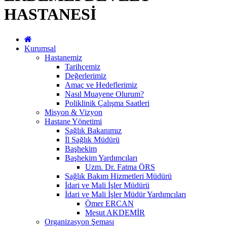
HASTANESİ
Kurumsal
Hastanemiz
Tarihçemiz
Değerlerimiz
Amaç ve Hedeflerimiz
Nasıl Muayene Olurum?
Poliklinik Çalışma Saatleri
Misyon & Vizyon
Hastane Yönetimi
Sağlık Bakanımız
İl Sağlık Müdürü
Başhekim
Başhekim Yardımcıları
Uzm. Dr. Fatma ÖRS
Sağlık Bakım Hizmetleri Müdürü
İdari ve Mali İşler Müdürü
İdari ve Mali İşler Müdür Yardımcıları
Ömer ERCAN
Mesut AKDEMİR
Organizasyon Şeması