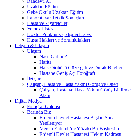
Randevu Al
Uzaktan Eğitim
Gebe Okulu Uzaktan Eğitim
Laboratuvar Tetkik Sonuçları
Hasta ve Ziyaretçiler
Yemek Listesi
Doktor Poliklinik Çalışma Listesi
Hasta Hakları ve Sorumlulukları
İletişim & Ulaşım
Ulaşım
Nasıl Gidilir ?
Harita
Halk Otobüsü Güzergah ve Durak Bilgileri
Hastane Geniş Açı Fotoğrafı
İletişim
Çalışan, Hasta ve Hasta Yakını Görüş ve Öneri
Çalışan, Hasta ve Hasta Yakını Görüş Bildirme
Alanı
Dijital Medya
Fotoğraf Galerisi
Basında Biz
Erdemli Devlet Hastanesi Baştan Sona
Yenileniyor
Mersin Erdemli’de Yüzakı Bir Başhekim
Erdemli Devlet Hastanesi Hekim Kadrosu