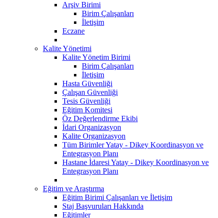
Arşiv Birimi
Birim Çalışanları
İletişim
Eczane
Kalite Yönetimi
Kalite Yönetim Birimi
Birim Çalışanları
İletişim
Hasta Güvenliği
Çalışan Güvenliği
Tesis Güvenliği
Eğitim Komitesi
Öz Değerlendirme Ekibi
İdari Organizasyon
Kalite Organizasyon
Tüm Birimler Yatay - Dikey Koordinasyon ve
Entegrasyon Planı
Hastane İdaresi Yatay - Dikey Koordinasyon ve
Entegrasyon Planı
Eğitim ve Araştırma
Eğitim Birimi Çalışanları ve İletişim
Staj Başvuruları Hakkında
Eğitimler