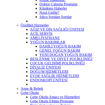
Doktor Çalışma Programı
Klinikten Haberler
Nasıl Gidilir?
Sıkça Sorulan Sorular
Özellikli Hizmetler
AĞIZ VE DİŞ SAĞLIĞI ÜNİTESİ
ACİL SERVİS
AMELİYATHANE
YOĞUN BAKIMLAR
DAHİLİ YOĞUN BAKIM
GENEL YOĞUN BAKIM
YENİ DOĞAN YOĞUN BAKIM
BESLENME VE DİYET POLİKLİNİĞİ
ÇOCUK GELİŞİMİ POLİKLİNİĞİ
DİYALİZ ÜNİTESİ
DOĞUM HİZMETLERİ
EVDE SAĞLIK HİZMETLERİ
ENDOSKOPİ ÜNİTESİ
Anne & Bebek
Gebe Okulu
Gebe Okulu Amacı ve Hizmetleri
Gebe Okulu Eğitim Programı