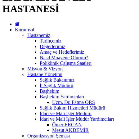
HASTANESİ
Kurumsal
Hastanemiz
Tarihçemiz
Değerlerimiz
Amaç ve Hedeflerimiz
Nasıl Muayene Olurum?
Poliklinik Çalışma Saatleri
Misyon & Vizyon
Hastane Yönetimi
Sağlık Bakanımız
İl Sağlık Müdürü
Başhekim
Başhekim Yardımcıları
Uzm. Dr. Fatma ÖRS
Sağlık Bakım Hizmetleri Müdürü
İdari ve Mali İşler Müdürü
İdari ve Mali İşler Müdür Yardımcıları
Ömer ERCAN
Mesut AKDEMİR
Organizasyon Şeması