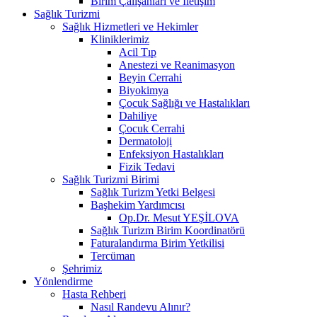
Birim Çalışanları ve İletişim
Sağlık Turizmi
Sağlık Hizmetleri ve Hekimler
Kliniklerimiz
Acil Tıp
Anestezi ve Reanimasyon
Beyin Cerrahi
Biyokimya
Çocuk Sağlığı ve Hastalıkları
Dahiliye
Çocuk Cerrahi
Dermatoloji
Enfeksiyon Hastalıkları
Fizik Tedavi
Sağlık Turizmi Birimi
Sağlık Turizm Yetki Belgesi
Başhekim Yardımcısı
Op.Dr. Mesut YEŞİLOVA
Sağlık Turizm Birim Koordinatörü
Faturalandırma Birim Yetkilisi
Tercüman
Şehrimiz
Yönlendirme
Hasta Rehberi
Nasıl Randevu Alınır?