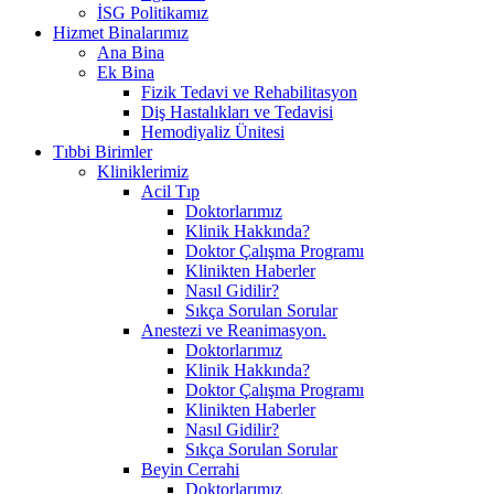
İSG Politikamız
Hizmet Binalarımız
Ana Bina
Ek Bina
Fizik Tedavi ve Rehabilitasyon
Diş Hastalıkları ve Tedavisi
Hemodiyaliz Ünitesi
Tıbbi Birimler
Kliniklerimiz
Acil Tıp
Doktorlarımız
Klinik Hakkında?
Doktor Çalışma Programı
Klinikten Haberler
Nasıl Gidilir?
Sıkça Sorulan Sorular
Anestezi ve Reanimasyon.
Doktorlarımız
Klinik Hakkında?
Doktor Çalışma Programı
Klinikten Haberler
Nasıl Gidilir?
Sıkça Sorulan Sorular
Beyin Cerrahi
Doktorlarımız