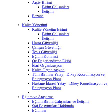
Arşiv Birimi
Birim Çalışanları
İletişim
Eczane
Kalite Yönetimi
Kalite Yönetim Birimi
Birim Çalışanları
İletişim
Hasta Güvenliği
Çalışan Güvenliği
Tesis Güvenliği
Eğitim Komitesi
Öz Değerlendirme Ekibi
İdari Organizasyon
Kalite Organizasyon
Tüm Birimler Yatay - Dikey Koordinasyon ve
Entegrasyon Planı
Hastane İdaresi Yatay - Dikey Koordinasyon ve
Entegrasyon Planı
Eğitim ve Araştırma
Eğitim Birimi Çalışanları ve İletişim
Staj Başvuruları Hakkında
Eğitimler