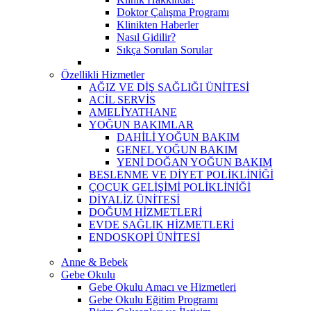
Doktor Çalışma Programı
Klinikten Haberler
Nasıl Gidilir?
Sıkça Sorulan Sorular
Özellikli Hizmetler
AĞIZ VE DİŞ SAĞLIĞI ÜNİTESİ
ACİL SERVİS
AMELİYATHANE
YOĞUN BAKIMLAR
DAHİLİ YOĞUN BAKIM
GENEL YOĞUN BAKIM
YENİ DOĞAN YOĞUN BAKIM
BESLENME VE DİYET POLİKLİNİĞİ
ÇOCUK GELİŞİMİ POLİKLİNİĞİ
DİYALİZ ÜNİTESİ
DOĞUM HİZMETLERİ
EVDE SAĞLIK HİZMETLERİ
ENDOSKOPİ ÜNİTESİ
Anne & Bebek
Gebe Okulu
Gebe Okulu Amacı ve Hizmetleri
Gebe Okulu Eğitim Programı