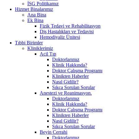
İSG Politikamız
Hizmet Binalarımız
Ana Bina
Ek Bina
Fizik Tedavi ve Rehabilitasyon
Diş Hastalıkları ve Tedavisi
Hemodiyaliz Ünitesi
Tıbbi Birimler
Kliniklerimiz
Acil Tıp
Doktorlarımız
Klinik Hakkında?
Doktor Çalışma Programı
Klinikten Haberler
Nasıl Gidilir?
Sıkça Sorulan Sorular
Anestezi ve Reanimasyon.
Doktorlarımız
Klinik Hakkında?
Doktor Çalışma Programı
Klinikten Haberler
Nasıl Gidilir?
Sıkça Sorulan Sorular
Beyin Cerrahi
Doktorlarımız