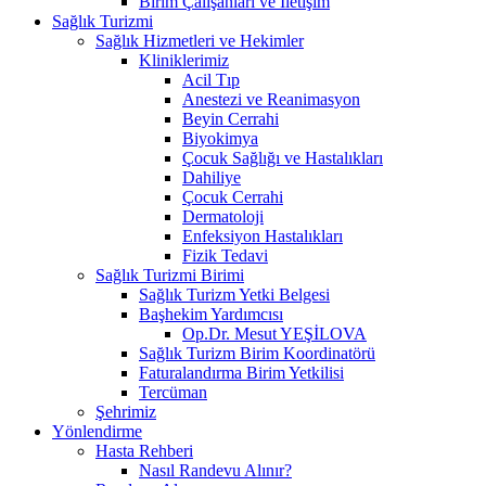
Birim Çalışanları ve İletişim
Sağlık Turizmi
Sağlık Hizmetleri ve Hekimler
Kliniklerimiz
Acil Tıp
Anestezi ve Reanimasyon
Beyin Cerrahi
Biyokimya
Çocuk Sağlığı ve Hastalıkları
Dahiliye
Çocuk Cerrahi
Dermatoloji
Enfeksiyon Hastalıkları
Fizik Tedavi
Sağlık Turizmi Birimi
Sağlık Turizm Yetki Belgesi
Başhekim Yardımcısı
Op.Dr. Mesut YEŞİLOVA
Sağlık Turizm Birim Koordinatörü
Faturalandırma Birim Yetkilisi
Tercüman
Şehrimiz
Yönlendirme
Hasta Rehberi
Nasıl Randevu Alınır?