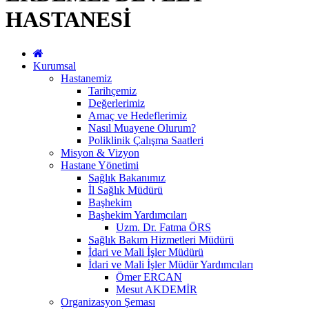
HASTANESİ
Kurumsal
Hastanemiz
Tarihçemiz
Değerlerimiz
Amaç ve Hedeflerimiz
Nasıl Muayene Olurum?
Poliklinik Çalışma Saatleri
Misyon & Vizyon
Hastane Yönetimi
Sağlık Bakanımız
İl Sağlık Müdürü
Başhekim
Başhekim Yardımcıları
Uzm. Dr. Fatma ÖRS
Sağlık Bakım Hizmetleri Müdürü
İdari ve Mali İşler Müdürü
İdari ve Mali İşler Müdür Yardımcıları
Ömer ERCAN
Mesut AKDEMİR
Organizasyon Şeması