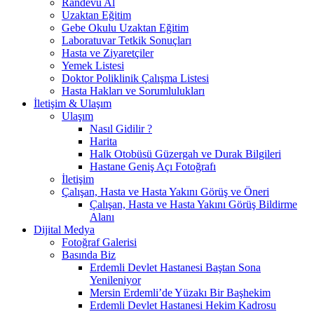
Randevu Al
Uzaktan Eğitim
Gebe Okulu Uzaktan Eğitim
Laboratuvar Tetkik Sonuçları
Hasta ve Ziyaretçiler
Yemek Listesi
Doktor Poliklinik Çalışma Listesi
Hasta Hakları ve Sorumlulukları
İletişim & Ulaşım
Ulaşım
Nasıl Gidilir ?
Harita
Halk Otobüsü Güzergah ve Durak Bilgileri
Hastane Geniş Açı Fotoğrafı
İletişim
Çalışan, Hasta ve Hasta Yakını Görüş ve Öneri
Çalışan, Hasta ve Hasta Yakını Görüş Bildirme
Alanı
Dijital Medya
Fotoğraf Galerisi
Basında Biz
Erdemli Devlet Hastanesi Baştan Sona
Yenileniyor
Mersin Erdemli’de Yüzakı Bir Başhekim
Erdemli Devlet Hastanesi Hekim Kadrosu