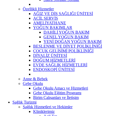
Özellikli Hizmetler
AĞIZ VE DİŞ SAĞLIĞI ÜNİTESİ
ACİL SERVİS
AMELİYATHANE
YOĞUN BAKIMLAR
DAHİLİ YOĞUN BAKIM
GENEL YOĞUN BAKIM
YENİ DOĞAN YOĞUN BAKIM
BESLENME VE DİYET POLİKLİNİĞİ
ÇOCUK GELİŞİMİ POLİKLİNİĞİ
DİYALİZ ÜNİTESİ
DOĞUM HİZMETLERİ
EVDE SAĞLIK HİZMETLERİ
ENDOSKOPİ ÜNİTESİ
Anne & Bebek
Gebe Okulu
Gebe Okulu Amacı ve Hizmetleri
Gebe Okulu Eğitim Programı
Birim Çalışanları ve İletişim
Sağlık Turizmi
Sağlık Hizmetleri ve Hekimler
Kliniklerimiz