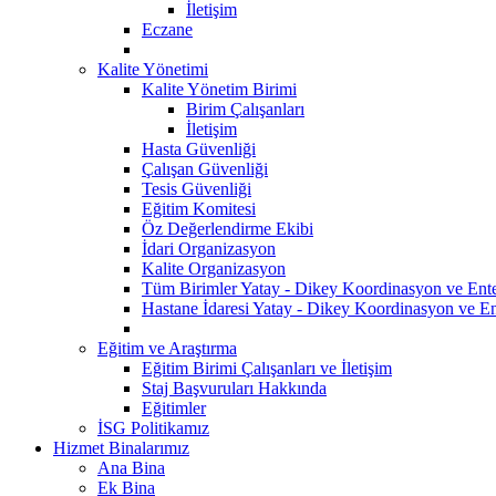
İletişim
Eczane
Kalite Yönetimi
Kalite Yönetim Birimi
Birim Çalışanları
İletişim
Hasta Güvenliği
Çalışan Güvenliği
Tesis Güvenliği
Eğitim Komitesi
Öz Değerlendirme Ekibi
İdari Organizasyon
Kalite Organizasyon
Tüm Birimler Yatay - Dikey Koordinasyon ve Ent
Hastane İdaresi Yatay - Dikey Koordinasyon ve En
Eğitim ve Araştırma
Eğitim Birimi Çalışanları ve İletişim
Staj Başvuruları Hakkında
Eğitimler
İSG Politikamız
Hizmet Binalarımız
Ana Bina
Ek Bina