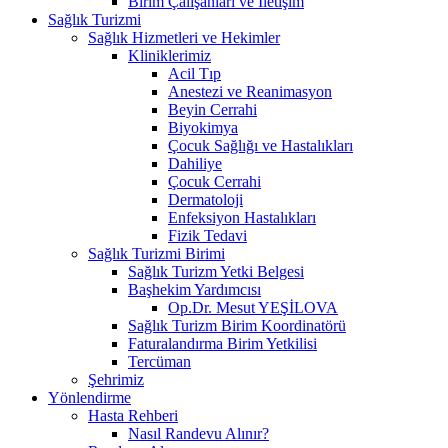
Birim Çalışanları ve İletişim
Sağlık Turizmi
Sağlık Hizmetleri ve Hekimler
Kliniklerimiz
Acil Tıp
Anestezi ve Reanimasyon
Beyin Cerrahi
Biyokimya
Çocuk Sağlığı ve Hastalıkları
Dahiliye
Çocuk Cerrahi
Dermatoloji
Enfeksiyon Hastalıkları
Fizik Tedavi
Sağlık Turizmi Birimi
Sağlık Turizm Yetki Belgesi
Başhekim Yardımcısı
Op.Dr. Mesut YEŞİLOVA
Sağlık Turizm Birim Koordinatörü
Faturalandırma Birim Yetkilisi
Tercüman
Şehrimiz
Yönlendirme
Hasta Rehberi
Nasıl Randevu Alınır?