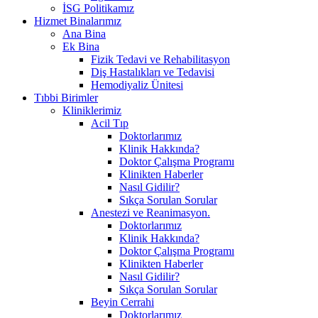
İSG Politikamız
Hizmet Binalarımız
Ana Bina
Ek Bina
Fizik Tedavi ve Rehabilitasyon
Diş Hastalıkları ve Tedavisi
Hemodiyaliz Ünitesi
Tıbbi Birimler
Kliniklerimiz
Acil Tıp
Doktorlarımız
Klinik Hakkında?
Doktor Çalışma Programı
Klinikten Haberler
Nasıl Gidilir?
Sıkça Sorulan Sorular
Anestezi ve Reanimasyon.
Doktorlarımız
Klinik Hakkında?
Doktor Çalışma Programı
Klinikten Haberler
Nasıl Gidilir?
Sıkça Sorulan Sorular
Beyin Cerrahi
Doktorlarımız