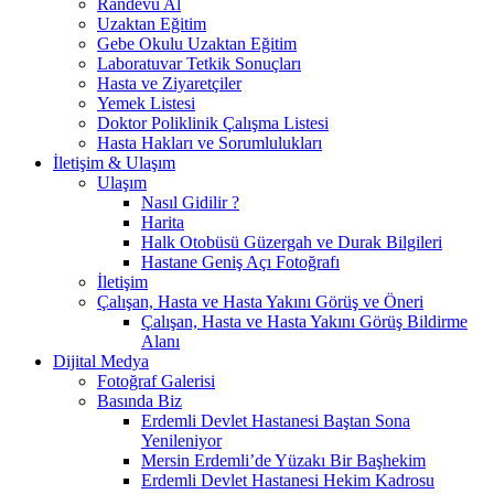
Randevu Al
Uzaktan Eğitim
Gebe Okulu Uzaktan Eğitim
Laboratuvar Tetkik Sonuçları
Hasta ve Ziyaretçiler
Yemek Listesi
Doktor Poliklinik Çalışma Listesi
Hasta Hakları ve Sorumlulukları
İletişim & Ulaşım
Ulaşım
Nasıl Gidilir ?
Harita
Halk Otobüsü Güzergah ve Durak Bilgileri
Hastane Geniş Açı Fotoğrafı
İletişim
Çalışan, Hasta ve Hasta Yakını Görüş ve Öneri
Çalışan, Hasta ve Hasta Yakını Görüş Bildirme
Alanı
Dijital Medya
Fotoğraf Galerisi
Basında Biz
Erdemli Devlet Hastanesi Baştan Sona
Yenileniyor
Mersin Erdemli’de Yüzakı Bir Başhekim
Erdemli Devlet Hastanesi Hekim Kadrosu