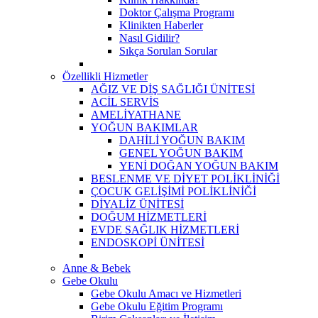
Doktor Çalışma Programı
Klinikten Haberler
Nasıl Gidilir?
Sıkça Sorulan Sorular
Özellikli Hizmetler
AĞIZ VE DİŞ SAĞLIĞI ÜNİTESİ
ACİL SERVİS
AMELİYATHANE
YOĞUN BAKIMLAR
DAHİLİ YOĞUN BAKIM
GENEL YOĞUN BAKIM
YENİ DOĞAN YOĞUN BAKIM
BESLENME VE DİYET POLİKLİNİĞİ
ÇOCUK GELİŞİMİ POLİKLİNİĞİ
DİYALİZ ÜNİTESİ
DOĞUM HİZMETLERİ
EVDE SAĞLIK HİZMETLERİ
ENDOSKOPİ ÜNİTESİ
Anne & Bebek
Gebe Okulu
Gebe Okulu Amacı ve Hizmetleri
Gebe Okulu Eğitim Programı