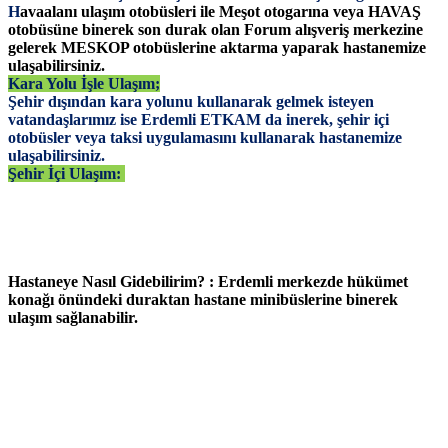
H
avaalanı ulaşım otobüsleri ile Meşot otogarına veya HAVAŞ
otobüsüne binerek son durak olan Forum alışveriş merkezine
gelerek MESKOP otobüslerine aktarma yaparak hastanemize
ulaşabilirsiniz.
Kara Yolu İşle Ulaşım;
Şehir dışından kara yolunu kullanarak gelmek isteyen
vatandaşlarımız ise Erdemli ETKAM da inerek, şehir içi
otobüsler veya taksi uygulamasını kullanarak hastanemize
ulaşabilirsiniz.
Şehir İçi Ulaşım:
Hastaneye Nasıl Gidebilirim? : Erdemli merkezde hükümet
konağı önündeki duraktan hastane minibüslerine binerek
ulaşım sağlanabilir.