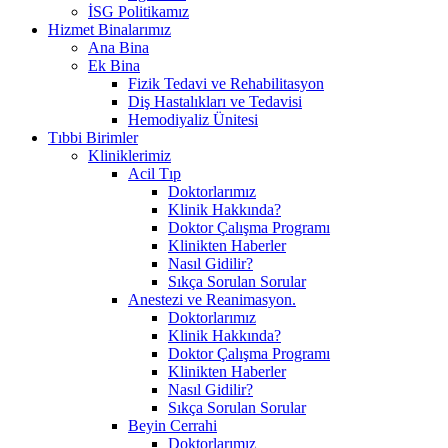
İSG Politikamız
Hizmet Binalarımız
Ana Bina
Ek Bina
Fizik Tedavi ve Rehabilitasyon
Diş Hastalıkları ve Tedavisi
Hemodiyaliz Ünitesi
Tıbbi Birimler
Kliniklerimiz
Acil Tıp
Doktorlarımız
Klinik Hakkında?
Doktor Çalışma Programı
Klinikten Haberler
Nasıl Gidilir?
Sıkça Sorulan Sorular
Anestezi ve Reanimasyon.
Doktorlarımız
Klinik Hakkında?
Doktor Çalışma Programı
Klinikten Haberler
Nasıl Gidilir?
Sıkça Sorulan Sorular
Beyin Cerrahi
Doktorlarımız