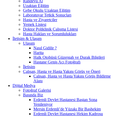
Randevu Al
Uzaktan Eğitim
Gebe Okulu Uzaktan Eğitim
Laboratuvar Tetkik Sonuçları
Hasta ve Ziyaretçiler
Yemek Listesi
Doktor Poliklinik Çalışma Listesi
Hasta Hakları ve Sorumlulukları
İletişim & Ulaşım
Ulaşım
Nasıl Gidilir ?
Harita
Halk Otobüsü Güzergah ve Durak Bilgileri
Hastane Geniş Açı Fotoğrafı
İletişim
Çalışan, Hasta ve Hasta Yakını Görüş ve Öneri
Çalışan, Hasta ve Hasta Yakını Görüş Bildirme
Alanı
Dijital Medya
Fotoğraf Galerisi
Basında Biz
Erdemli Devlet Hastanesi Baştan Sona
Yenileniyor
Mersin Erdemli’de Yüzakı Bir Başhekim
Erdemli Devlet Hastanesi Hekim Kadrosu