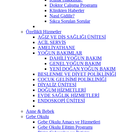
Doktor Çalışma Programı
Klinikten Haberler
Nasıl Gidilir?
Sıkça Sorulan Sorular
Özellikli Hizmetler
AĞIZ VE DİŞ SAĞLIĞI ÜNİTESİ
ACİL SERVİS
AMELİYATHANE
YOĞUN BAKIMLAR
DAHİLİ YOĞUN BAKIM
GENEL YOĞUN BAKIM
YENİ DOĞAN YOĞUN BAKIM
BESLENME VE DİYET POLİKLİNİĞİ
ÇOCUK GELİŞİMİ POLİKLİNİĞİ
DİYALİZ ÜNİTESİ
DOĞUM HİZMETLERİ
EVDE SAĞLIK HİZMETLERİ
ENDOSKOPİ ÜNİTESİ
Anne & Bebek
Gebe Okulu
Gebe Okulu Amacı ve Hizmetleri
Gebe Okulu Eğitim Programı