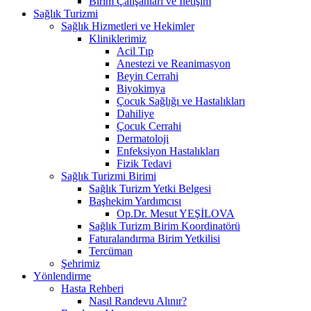
Birim Çalışanları ve İletişim
Sağlık Turizmi
Sağlık Hizmetleri ve Hekimler
Kliniklerimiz
Acil Tıp
Anestezi ve Reanimasyon
Beyin Cerrahi
Biyokimya
Çocuk Sağlığı ve Hastalıkları
Dahiliye
Çocuk Cerrahi
Dermatoloji
Enfeksiyon Hastalıkları
Fizik Tedavi
Sağlık Turizmi Birimi
Sağlık Turizm Yetki Belgesi
Başhekim Yardımcısı
Op.Dr. Mesut YEŞİLOVA
Sağlık Turizm Birim Koordinatörü
Faturalandırma Birim Yetkilisi
Tercüman
Şehrimiz
Yönlendirme
Hasta Rehberi
Nasıl Randevu Alınır?