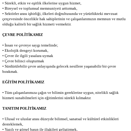
• Sürekli, etkin ve eşitlik ilkelerine uygun hizmet,
• Bireysel ve toplumsal memnuniyeti arttırmak,
• Sektörler arası işbirliği, ilkeleri doğrultusunda ve yürürlükteki mevzuat
çerçevesinde öncelikle hak sahiplerinin ve çalışanlarımızın memnun ve mutlu
olduğu kaliteli bir sağlık hizmeti vermektir.
ÇEVRE POLİTİKAMIZ
• İnsan ve çevreye saygı temelinde;
• Ekolojik dengeyi korumak,
• Çevre ile ilgili yasalara uymak
• Çevre bilinci oluşturmak
• Sürdürülebilir çevre anlayışında gelecek nesillere yaşanabilir bir çevre
bırakmak.
EĞİTİM POLİTİKAMIZ
• Tüm çalışanlarımıza çağın ve bilimin gereklerine uygun, nitelikli sağlık
hizmeti sunabilmeleri için eğitimlerini sürekli kılmaktır.
TANITIM POLİTİKAMIZ
• Ulusal ve uluslar arası düzeyde bilimsel, sanatsal ve kültürel etkinlikleri
desteklemek,
• Yazılı ve görsel basın ile ilişkileri geliştirmek,