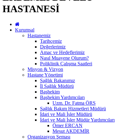
HASTANESİ
Kurumsal
Hastanemiz
Tarihçemiz
Değerlerimiz
Amaç ve Hedeflerimiz
Nasıl Muayene Olurum?
Poliklinik Çalışma Saatleri
Misyon & Vizyon
Hastane Yönetimi
Sağlık Bakanımız
İl Sağlık Müdürü
Başhekim
Başhekim Yardımcıları
Uzm. Dr. Fatma ÖRS
Sağlık Bakım Hizmetleri Müdürü
İdari ve Mali İşler Müdürü
İdari ve Mali İşler Müdür Yardımcıları
Ömer ERCAN
Mesut AKDEMİR
Organizasyon Şeması