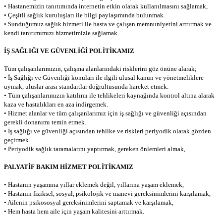
• Hastanemizin tanıtımında internetin etkin olarak kullanılmasını sağlamak,
• Çeşitli sağlık kuruluşları ile bilgi paylaşımında bulunmak.
• Sunduğumuz sağlık hizmeti ile hasta ve çalışan memnuniyetini arttırmak ve
kendi tanıtımımızı hizmetimizle sağlamak.
İŞ SAĞLIĞI VE GÜVENLİĞİ POLİTİKAMIZ
Tüm çalışanlarımızın, çalışma alanlarındaki risklerini göz önüne alarak;
• İş Sağlığı ve Güvenliği konuları ile ilgili ulusal kanun ve yönetmeliklere
uymak, uluslar arası standartlar doğrultusunda hareket etmek.
• Tüm çalışanlarımızın katılımı ile tehlikeleri kaynağında kontrol altına alarak
kaza ve hastalıkları en aza indirgemek.
• Hizmet alanlar ve tüm çalışanlarımız için iş sağlığı ve güvenliği açısından
gerekli donanımı temin etmek.
• İş sağlığı ve güvenliği açısından tehlike ve riskleri periyodik olarak gözden
geçirmek.
• Periyodik sağlık taramalarını yaptırmak, gereken önlemleri almak,
PALYATİF BAKIM HİZMET POLİTİKAMIZ
• Hastanın yaşamına yıllar eklemek değil, yıllarına yaşam eklemek,
• Hastanın fiziksel, sosyal, psikolojik ve manevi gereksinimlerini karşılamak,
• Ailenin psikososyal gereksinimlerini saptamak ve karşılamak,
• Hem hasta hem aile için yaşam kalitesini arttırmak.