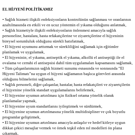
EL HİJYENİ POLİTİKAMIZ
• Sağlık hizmeti ilişkili enfeksiyonların kontrolünün sağlanması ve oranlarının
azaltılmasında en etkili ve en ucuz yöntemin el yıkama olduğunu anlatmak,
• Sağlık hizmetiyle ilişkili enfeksiyonların önlenmesi amacıyla sağlık
personeline, hastalara, hasta refakatçilerine ve ziyaretçilerine el hijyeninin
bireysel sorumluluk olduğunu sürekli hatırlatmak,
• El hijyeni uyumunu arttırmak ve sürekliliğini sağlamak için eğitimler
planlamak ve uygulamak,
• El hijyeninin; el yıkama, antiseptik el yıkama, alkollü el antiseptiği ile el
ovalama ve cerrahi el antisepsisi dahil tüm uygulamaları kapsamasını sağlamak,
• Tüm çalışanlarımızın sağlık hizmeti sunumu esnasında ve sonrasında “El
Hijyeni Talimatı”na uygun el hijyeni sağlamanın başlıca görevleri arasında
olduğunu bilmelerini sağlamak,
• Sağlık personeli, diğer çalışanlar, hastalar, hasta refakatçileri ve ziyaretçilerin
el hijyenine yönelik standart uygulamalarını belirlemek,
• El hijyenine uyumun artırılması için fiziksel ortama yönelik olarak
planlamalar yapmak,
• El hijyenine uyum standartlarını iyileştirmek ve sürdürmek,
• El hijyenine uyumun artırılmasına yönelik multidisipliner ve çok boyutlu
programlar geliştirmek,
• El hijyenine uyumun artırılması amacıyla anlaşılır ve hedef kitleye uygun
dikkat çekici mesajlar vermek ve örnek teşkil eden rol modelleri ön plana
çıkarmak,