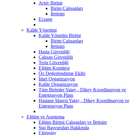
Arşiv Birimi
Birim Çalışanları
İletişim
Eczane
Kalite Yönetimi
Kalite Yönetim Birimi
Birim Çalışanları
İletişim
Hasta Güvenliği
Çalışan Güvenliği
Tesis Güvenliği
Eğitim Komitesi
Öz Değerlendirme Ekibi
İdari Organizasyon
Kalite Organizasyon
Tüm Birimler Yatay - Dikey Koordinasyon ve
Entegrasyon Planı
Hastane İdaresi Yatay - Dikey Koordinasyon ve
Entegrasyon Planı
Eğitim ve Araştırma
Eğitim Birimi Çalışanları ve İletişim
Staj Başvuruları Hakkında
Eğitimler