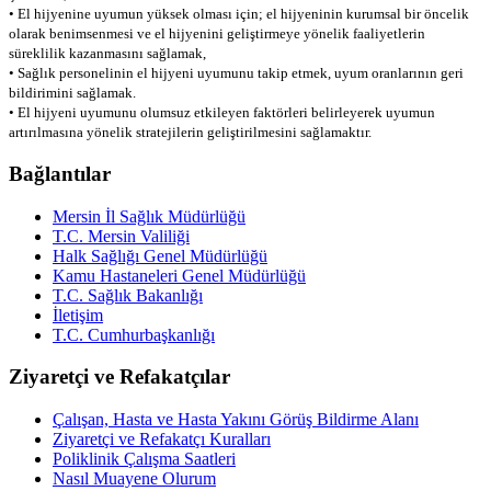
• El hijyenine uyumun yüksek olması için; el hijyeninin kurumsal bir öncelik
olarak benimsenmesi ve el hijyenini geliştirmeye yönelik faaliyetlerin
süreklilik kazanmasını sağlamak,
• Sağlık personelinin el hijyeni uyumunu takip etmek, uyum oranlarının geri
bildirimini sağlamak.
• El hijyeni uyumunu olumsuz etkileyen faktörleri belirleyerek uyumun
artırılmasına yönelik stratejilerin geliştirilmesini sağlamaktır.
Bağlantılar
Mersin İl Sağlık Müdürlüğü
T.C. Mersin Valiliği
Halk Sağlığı Genel Müdürlüğü
Kamu Hastaneleri Genel Müdürlüğü
T.C. Sağlık Bakanlığı
İletişim
T.C. Cumhurbaşkanlığı
Ziyaretçi ve Refakatçılar
Çalışan, Hasta ve Hasta Yakını Görüş Bildirme Alanı
Ziyaretçi ve Refakatçı Kuralları
Poliklinik Çalışma Saatleri
Nasıl Muayene Olurum