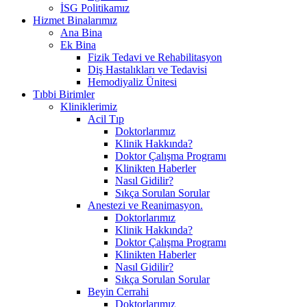
İSG Politikamız
Hizmet Binalarımız
Ana Bina
Ek Bina
Fizik Tedavi ve Rehabilitasyon
Diş Hastalıkları ve Tedavisi
Hemodiyaliz Ünitesi
Tıbbi Birimler
Kliniklerimiz
Acil Tıp
Doktorlarımız
Klinik Hakkında?
Doktor Çalışma Programı
Klinikten Haberler
Nasıl Gidilir?
Sıkça Sorulan Sorular
Anestezi ve Reanimasyon.
Doktorlarımız
Klinik Hakkında?
Doktor Çalışma Programı
Klinikten Haberler
Nasıl Gidilir?
Sıkça Sorulan Sorular
Beyin Cerrahi
Doktorlarımız