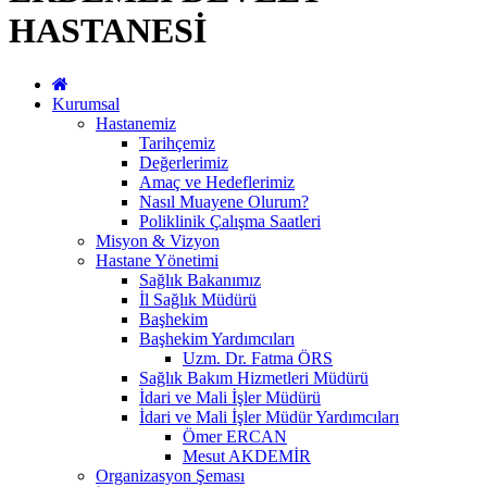
HASTANESİ
Kurumsal
Hastanemiz
Tarihçemiz
Değerlerimiz
Amaç ve Hedeflerimiz
Nasıl Muayene Olurum?
Poliklinik Çalışma Saatleri
Misyon & Vizyon
Hastane Yönetimi
Sağlık Bakanımız
İl Sağlık Müdürü
Başhekim
Başhekim Yardımcıları
Uzm. Dr. Fatma ÖRS
Sağlık Bakım Hizmetleri Müdürü
İdari ve Mali İşler Müdürü
İdari ve Mali İşler Müdür Yardımcıları
Ömer ERCAN
Mesut AKDEMİR
Organizasyon Şeması