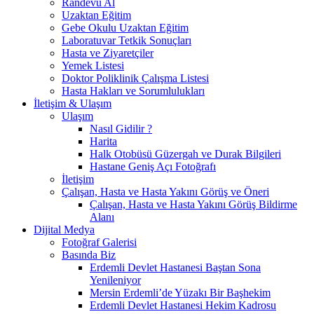
Randevu Al
Uzaktan Eğitim
Gebe Okulu Uzaktan Eğitim
Laboratuvar Tetkik Sonuçları
Hasta ve Ziyaretçiler
Yemek Listesi
Doktor Poliklinik Çalışma Listesi
Hasta Hakları ve Sorumlulukları
İletişim & Ulaşım
Ulaşım
Nasıl Gidilir ?
Harita
Halk Otobüsü Güzergah ve Durak Bilgileri
Hastane Geniş Açı Fotoğrafı
İletişim
Çalışan, Hasta ve Hasta Yakını Görüş ve Öneri
Çalışan, Hasta ve Hasta Yakını Görüş Bildirme
Alanı
Dijital Medya
Fotoğraf Galerisi
Basında Biz
Erdemli Devlet Hastanesi Baştan Sona
Yenileniyor
Mersin Erdemli’de Yüzakı Bir Başhekim
Erdemli Devlet Hastanesi Hekim Kadrosu