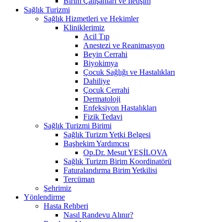
Birim Çalışanları ve İletişim
Sağlık Turizmi
Sağlık Hizmetleri ve Hekimler
Kliniklerimiz
Acil Tıp
Anestezi ve Reanimasyon
Beyin Cerrahi
Biyokimya
Çocuk Sağlığı ve Hastalıkları
Dahiliye
Çocuk Cerrahi
Dermatoloji
Enfeksiyon Hastalıkları
Fizik Tedavi
Sağlık Turizmi Birimi
Sağlık Turizm Yetki Belgesi
Başhekim Yardımcısı
Op.Dr. Mesut YEŞİLOVA
Sağlık Turizm Birim Koordinatörü
Faturalandırma Birim Yetkilisi
Tercüman
Şehrimiz
Yönlendirme
Hasta Rehberi
Nasıl Randevu Alınır?