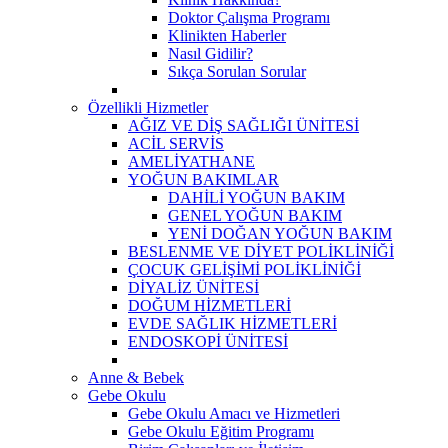
Doktor Çalışma Programı
Klinikten Haberler
Nasıl Gidilir?
Sıkça Sorulan Sorular
Özellikli Hizmetler
AĞIZ VE DİŞ SAĞLIĞI ÜNİTESİ
ACİL SERVİS
AMELİYATHANE
YOĞUN BAKIMLAR
DAHİLİ YOĞUN BAKIM
GENEL YOĞUN BAKIM
YENİ DOĞAN YOĞUN BAKIM
BESLENME VE DİYET POLİKLİNİĞİ
ÇOCUK GELİŞİMİ POLİKLİNİĞİ
DİYALİZ ÜNİTESİ
DOĞUM HİZMETLERİ
EVDE SAĞLIK HİZMETLERİ
ENDOSKOPİ ÜNİTESİ
Anne & Bebek
Gebe Okulu
Gebe Okulu Amacı ve Hizmetleri
Gebe Okulu Eğitim Programı