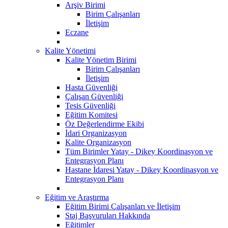
Arşiv Birimi
Birim Çalışanları
İletişim
Eczane
Kalite Yönetimi
Kalite Yönetim Birimi
Birim Çalışanları
İletişim
Hasta Güvenliği
Çalışan Güvenliği
Tesis Güvenliği
Eğitim Komitesi
Öz Değerlendirme Ekibi
İdari Organizasyon
Kalite Organizasyon
Tüm Birimler Yatay - Dikey Koordinasyon ve
Entegrasyon Planı
Hastane İdaresi Yatay - Dikey Koordinasyon ve
Entegrasyon Planı
Eğitim ve Araştırma
Eğitim Birimi Çalışanları ve İletişim
Staj Başvuruları Hakkında
Eğitimler