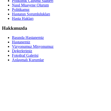
Poliklinik Çalışma Saatleri
Nasıl Muayene Olurum
Politikamız
Hastanın Sorumlulukları
Hasta Hakları
Hakkımızda
Basında Hastanemiz
Hastanemiz
Vizyonumuz Misyonumuz
Değerlerimiz
Fotoğraf Galerisi
Anlaşmalı Kurumlar