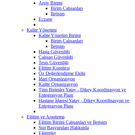
Arşiv Birimi
Birim Çalışanları
İletişim
Eczane
Kalite Yönetimi
Kalite Yönetim Birimi
Birim Çalışanları
İletişim
Hasta Güvenliği
Çalışan Güvenliği
Tesis Güvenliği
Eğitim Komitesi
Öz Değerlendirme Ekibi
İdari Organizasyon
Kalite Organizasyon
Tüm Birimler Yatay - Dikey Koordinasyon ve
Entegrasyon Planı
Hastane İdaresi Yatay - Dikey Koordinasyon ve
Entegrasyon Planı
Eğitim ve Araştırma
Eğitim Birimi Çalışanları ve İletişim
Staj Başvuruları Hakkında
Eğitimler