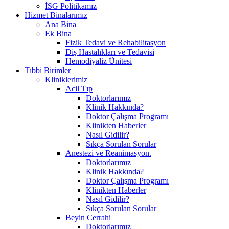
İSG Politikamız
Hizmet Binalarımız
Ana Bina
Ek Bina
Fizik Tedavi ve Rehabilitasyon
Diş Hastalıkları ve Tedavisi
Hemodiyaliz Ünitesi
Tıbbi Birimler
Kliniklerimiz
Acil Tıp
Doktorlarımız
Klinik Hakkında?
Doktor Çalışma Programı
Klinikten Haberler
Nasıl Gidilir?
Sıkça Sorulan Sorular
Anestezi ve Reanimasyon.
Doktorlarımız
Klinik Hakkında?
Doktor Çalışma Programı
Klinikten Haberler
Nasıl Gidilir?
Sıkça Sorulan Sorular
Beyin Cerrahi
Doktorlarımız