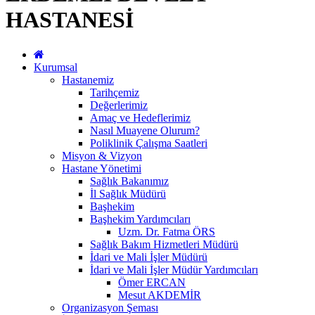
HASTANESİ
Kurumsal
Hastanemiz
Tarihçemiz
Değerlerimiz
Amaç ve Hedeflerimiz
Nasıl Muayene Olurum?
Poliklinik Çalışma Saatleri
Misyon & Vizyon
Hastane Yönetimi
Sağlık Bakanımız
İl Sağlık Müdürü
Başhekim
Başhekim Yardımcıları
Uzm. Dr. Fatma ÖRS
Sağlık Bakım Hizmetleri Müdürü
İdari ve Mali İşler Müdürü
İdari ve Mali İşler Müdür Yardımcıları
Ömer ERCAN
Mesut AKDEMİR
Organizasyon Şeması