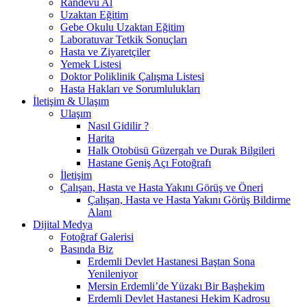
Randevu Al
Uzaktan Eğitim
Gebe Okulu Uzaktan Eğitim
Laboratuvar Tetkik Sonuçları
Hasta ve Ziyaretçiler
Yemek Listesi
Doktor Poliklinik Çalışma Listesi
Hasta Hakları ve Sorumlulukları
İletişim & Ulaşım
Ulaşım
Nasıl Gidilir ?
Harita
Halk Otobüsü Güzergah ve Durak Bilgileri
Hastane Geniş Açı Fotoğrafı
İletişim
Çalışan, Hasta ve Hasta Yakını Görüş ve Öneri
Çalışan, Hasta ve Hasta Yakını Görüş Bildirme
Alanı
Dijital Medya
Fotoğraf Galerisi
Basında Biz
Erdemli Devlet Hastanesi Baştan Sona
Yenileniyor
Mersin Erdemli’de Yüzakı Bir Başhekim
Erdemli Devlet Hastanesi Hekim Kadrosu