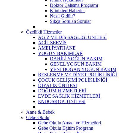
Doktor Çalışma Programı
Klinikten Haberler
Nasıl Gidilir?
Sıkça Sorulan Sorular
Özellikli Hizmetler
AĞIZ VE DİŞ SAĞLIĞI ÜNİTESİ
ACİL SERVİS
AMELİYATHANE
YOĞUN BAKIMLAR
DAHİLİ YOĞUN BAKIM
GENEL YOĞUN BAKIM
YENİ DOĞAN YOĞUN BAKIM
BESLENME VE DİYET POLİKLİNİĞİ
ÇOCUK GELİŞİMİ POLİKLİNİĞİ
DİYALİZ ÜNİTESİ
DOĞUM HİZMETLERİ
EVDE SAĞLIK HİZMETLERİ
ENDOSKOPİ ÜNİTESİ
Anne & Bebek
Gebe Okulu
Gebe Okulu Amacı ve Hizmetleri
Gebe Okulu Eğitim Programı