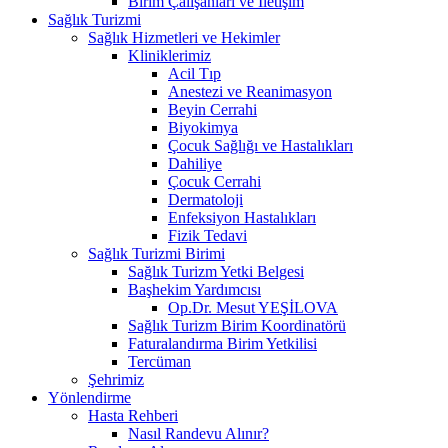
Birim Çalışanları ve İletişim
Sağlık Turizmi
Sağlık Hizmetleri ve Hekimler
Kliniklerimiz
Acil Tıp
Anestezi ve Reanimasyon
Beyin Cerrahi
Biyokimya
Çocuk Sağlığı ve Hastalıkları
Dahiliye
Çocuk Cerrahi
Dermatoloji
Enfeksiyon Hastalıkları
Fizik Tedavi
Sağlık Turizmi Birimi
Sağlık Turizm Yetki Belgesi
Başhekim Yardımcısı
Op.Dr. Mesut YEŞİLOVA
Sağlık Turizm Birim Koordinatörü
Faturalandırma Birim Yetkilisi
Tercüman
Şehrimiz
Yönlendirme
Hasta Rehberi
Nasıl Randevu Alınır?