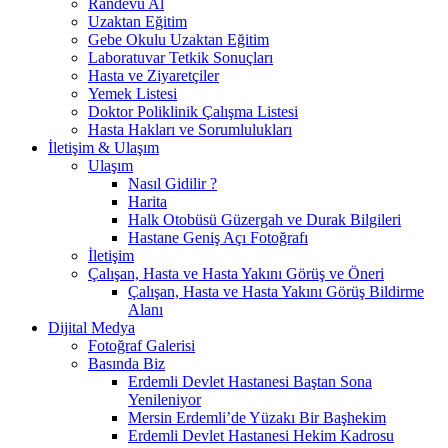
Randevu Al
Uzaktan Eğitim
Gebe Okulu Uzaktan Eğitim
Laboratuvar Tetkik Sonuçları
Hasta ve Ziyaretçiler
Yemek Listesi
Doktor Poliklinik Çalışma Listesi
Hasta Hakları ve Sorumlulukları
İletişim & Ulaşım
Ulaşım
Nasıl Gidilir ?
Harita
Halk Otobüsü Güzergah ve Durak Bilgileri
Hastane Geniş Açı Fotoğrafı
İletişim
Çalışan, Hasta ve Hasta Yakını Görüş ve Öneri
Çalışan, Hasta ve Hasta Yakını Görüş Bildirme
Alanı
Dijital Medya
Fotoğraf Galerisi
Basında Biz
Erdemli Devlet Hastanesi Baştan Sona
Yenileniyor
Mersin Erdemli’de Yüzakı Bir Başhekim
Erdemli Devlet Hastanesi Hekim Kadrosu