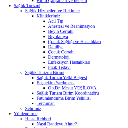
Birim Çalışanları ve İletişim
Sağlık Turizmi
Sağlık Hizmetleri ve Hekimler
Kliniklerimiz
Acil Tıp
Anestezi ve Reanimasyon
Beyin Cerrahi
Biyokimya
Çocuk Sağlığı ve Hastalıkları
Dahiliye
Çocuk Cerrahi
Dermatoloji
Enfeksiyon Hastalıkları
Fizik Tedavi
Sağlık Turizmi Birimi
Sağlık Turizm Yetki Belgesi
Başhekim Yardımcısı
Op.Dr. Mesut YEŞİLOVA
Sağlık Turizm Birim Koordinatörü
Faturalandırma Birim Yetkilisi
Tercüman
Şehrimiz
Yönlendirme
Hasta Rehberi
Nasıl Randevu Alınır?