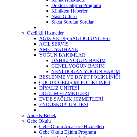
Doktor Çalışma Programı
Klinikten Haberler
Nasıl Gidilir?
Sıkça Sorulan Sorular
Özellikli Hizmetler
AĞIZ VE DİŞ SAĞLIĞI ÜNİTESİ
ACİL SERVİS
AMELİYATHANE
YOĞUN BAKIMLAR
DAHİLİ YOĞUN BAKIM
GENEL YOĞUN BAKIM
YENİ DOĞAN YOĞUN BAKIM
BESLENME VE DİYET POLİKLİNİĞİ
ÇOCUK GELİŞİMİ POLİKLİNİĞİ
DİYALİZ ÜNİTESİ
DOĞUM HİZMETLERİ
EVDE SAĞLIK HİZMETLERİ
ENDOSKOPİ ÜNİTESİ
Anne & Bebek
Gebe Okulu
Gebe Okulu Amacı ve Hizmetleri
Gebe Okulu Eğitim Programı