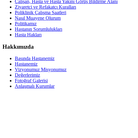
Çalışan, Hasta ve Hasta Yakını Görüş Bildirme Alanı
Ziyaretçi ve Refakatçı Kuralları
Poliklinik Çalışma Saatleri
Nasıl Muayene Olurum
Politikamız
Hastanın Sorumlulukları
Hasta Hakları
Hakkımızda
Basında Hastanemiz
Hastanemiz
Vizyonumuz Misyonumuz
Değerlerimiz
Fotoğraf Galerisi
Anlaşmalı Kurumlar