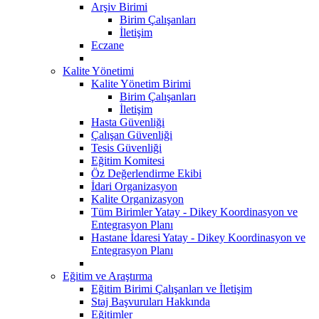
Arşiv Birimi
Birim Çalışanları
İletişim
Eczane
Kalite Yönetimi
Kalite Yönetim Birimi
Birim Çalışanları
İletişim
Hasta Güvenliği
Çalışan Güvenliği
Tesis Güvenliği
Eğitim Komitesi
Öz Değerlendirme Ekibi
İdari Organizasyon
Kalite Organizasyon
Tüm Birimler Yatay - Dikey Koordinasyon ve
Entegrasyon Planı
Hastane İdaresi Yatay - Dikey Koordinasyon ve
Entegrasyon Planı
Eğitim ve Araştırma
Eğitim Birimi Çalışanları ve İletişim
Staj Başvuruları Hakkında
Eğitimler