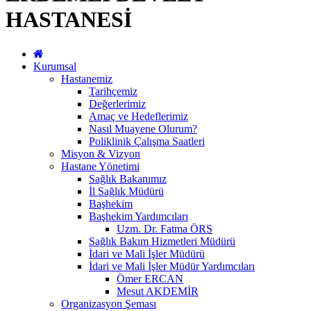
HASTANESİ
Kurumsal
Hastanemiz
Tarihçemiz
Değerlerimiz
Amaç ve Hedeflerimiz
Nasıl Muayene Olurum?
Poliklinik Çalışma Saatleri
Misyon & Vizyon
Hastane Yönetimi
Sağlık Bakanımız
İl Sağlık Müdürü
Başhekim
Başhekim Yardımcıları
Uzm. Dr. Fatma ÖRS
Sağlık Bakım Hizmetleri Müdürü
İdari ve Mali İşler Müdürü
İdari ve Mali İşler Müdür Yardımcıları
Ömer ERCAN
Mesut AKDEMİR
Organizasyon Şeması