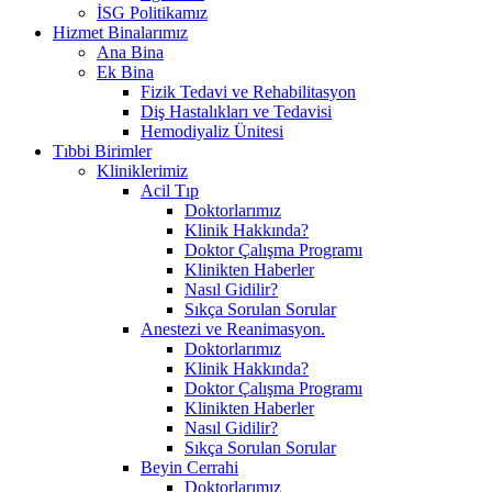
İSG Politikamız
Hizmet Binalarımız
Ana Bina
Ek Bina
Fizik Tedavi ve Rehabilitasyon
Diş Hastalıkları ve Tedavisi
Hemodiyaliz Ünitesi
Tıbbi Birimler
Kliniklerimiz
Acil Tıp
Doktorlarımız
Klinik Hakkında?
Doktor Çalışma Programı
Klinikten Haberler
Nasıl Gidilir?
Sıkça Sorulan Sorular
Anestezi ve Reanimasyon.
Doktorlarımız
Klinik Hakkında?
Doktor Çalışma Programı
Klinikten Haberler
Nasıl Gidilir?
Sıkça Sorulan Sorular
Beyin Cerrahi
Doktorlarımız