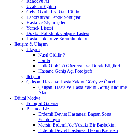
Randevu Al
Uzaktan Eğitim
Gebe Okulu Uzaktan Eğitim
Laboratuvar Tetkik Sonuçları
Hasta ve Ziyaretçiler
Yemek Listesi
Doktor Poliklinik Çalışma Listesi
Hasta Hakları ve Sorumlulukları
İletişim & Ulaşım
Ulaşım
Nasıl Gidilir ?
Harita
Halk Otobüsü Güzergah ve Durak Bilgileri
Hastane Geniş Açı Fotoğrafı
İletişim
Çalışan, Hasta ve Hasta Yakını Görüş ve Öneri
Çalışan, Hasta ve Hasta Yakını Görüş Bildirme
Alanı
Dijital Medya
Fotoğraf Galerisi
Basında Biz
Erdemli Devlet Hastanesi Baştan Sona
Yenileniyor
Mersin Erdemli’de Yüzakı Bir Başhekim
Erdemli Devlet Hastanesi Hekim Kadrosu