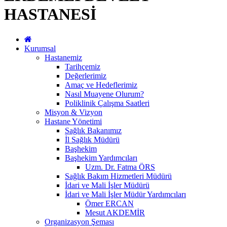
HASTANESİ
Kurumsal
Hastanemiz
Tarihçemiz
Değerlerimiz
Amaç ve Hedeflerimiz
Nasıl Muayene Olurum?
Poliklinik Çalışma Saatleri
Misyon & Vizyon
Hastane Yönetimi
Sağlık Bakanımız
İl Sağlık Müdürü
Başhekim
Başhekim Yardımcıları
Uzm. Dr. Fatma ÖRS
Sağlık Bakım Hizmetleri Müdürü
İdari ve Mali İşler Müdürü
İdari ve Mali İşler Müdür Yardımcıları
Ömer ERCAN
Mesut AKDEMİR
Organizasyon Şeması