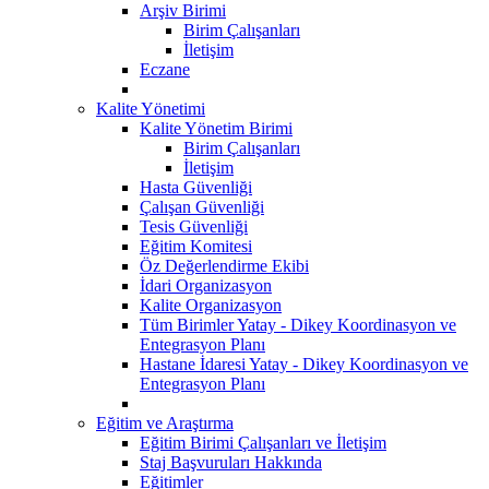
Arşiv Birimi
Birim Çalışanları
İletişim
Eczane
Kalite Yönetimi
Kalite Yönetim Birimi
Birim Çalışanları
İletişim
Hasta Güvenliği
Çalışan Güvenliği
Tesis Güvenliği
Eğitim Komitesi
Öz Değerlendirme Ekibi
İdari Organizasyon
Kalite Organizasyon
Tüm Birimler Yatay - Dikey Koordinasyon ve
Entegrasyon Planı
Hastane İdaresi Yatay - Dikey Koordinasyon ve
Entegrasyon Planı
Eğitim ve Araştırma
Eğitim Birimi Çalışanları ve İletişim
Staj Başvuruları Hakkında
Eğitimler