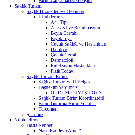
Birim Çalışanları ve İletişim
Sağlık Turizmi
Sağlık Hizmetleri ve Hekimler
Kliniklerimiz
Acil Tıp
Anestezi ve Reanimasyon
Beyin Cerrahi
Biyokimya
Çocuk Sağlığı ve Hastalıkları
Dahiliye
Çocuk Cerrahi
Dermatoloji
Enfeksiyon Hastalıkları
Fizik Tedavi
Sağlık Turizmi Birimi
Sağlık Turizm Yetki Belgesi
Başhekim Yardımcısı
Op.Dr. Mesut YEŞİLOVA
Sağlık Turizm Birim Koordinatörü
Faturalandırma Birim Yetkilisi
Tercüman
Şehrimiz
Yönlendirme
Hasta Rehberi
Nasıl Randevu Alınır?