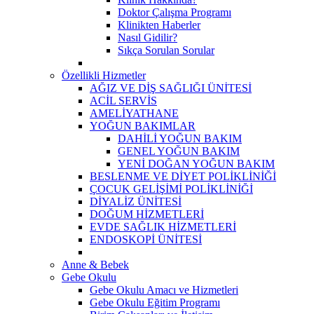
Doktor Çalışma Programı
Klinikten Haberler
Nasıl Gidilir?
Sıkça Sorulan Sorular
Özellikli Hizmetler
AĞIZ VE DİŞ SAĞLIĞI ÜNİTESİ
ACİL SERVİS
AMELİYATHANE
YOĞUN BAKIMLAR
DAHİLİ YOĞUN BAKIM
GENEL YOĞUN BAKIM
YENİ DOĞAN YOĞUN BAKIM
BESLENME VE DİYET POLİKLİNİĞİ
ÇOCUK GELİŞİMİ POLİKLİNİĞİ
DİYALİZ ÜNİTESİ
DOĞUM HİZMETLERİ
EVDE SAĞLIK HİZMETLERİ
ENDOSKOPİ ÜNİTESİ
Anne & Bebek
Gebe Okulu
Gebe Okulu Amacı ve Hizmetleri
Gebe Okulu Eğitim Programı