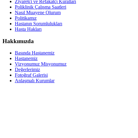
Ziyaretçi ve Refakatçı Kuralları
Poliklinik Çalışma Saatleri
Nasıl Muayene Olurum
Politikamız
Hastanın Sorumlulukları
Hasta Hakları
Hakkımızda
Basında Hastanemiz
Hastanemiz
Vizyonumuz Misyonumuz
Değerlerimiz
Fotoğraf Galerisi
Anlaşmalı Kurumlar