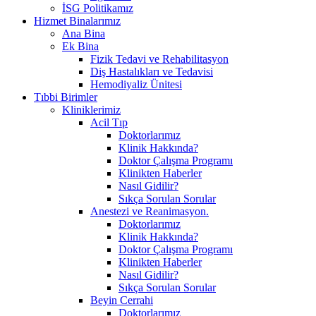
İSG Politikamız
Hizmet Binalarımız
Ana Bina
Ek Bina
Fizik Tedavi ve Rehabilitasyon
Diş Hastalıkları ve Tedavisi
Hemodiyaliz Ünitesi
Tıbbi Birimler
Kliniklerimiz
Acil Tıp
Doktorlarımız
Klinik Hakkında?
Doktor Çalışma Programı
Klinikten Haberler
Nasıl Gidilir?
Sıkça Sorulan Sorular
Anestezi ve Reanimasyon.
Doktorlarımız
Klinik Hakkında?
Doktor Çalışma Programı
Klinikten Haberler
Nasıl Gidilir?
Sıkça Sorulan Sorular
Beyin Cerrahi
Doktorlarımız