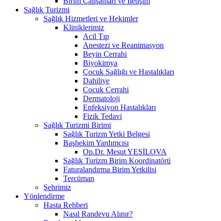
Birim Çalışanları ve İletişim
Sağlık Turizmi
Sağlık Hizmetleri ve Hekimler
Kliniklerimiz
Acil Tıp
Anestezi ve Reanimasyon
Beyin Cerrahi
Biyokimya
Çocuk Sağlığı ve Hastalıkları
Dahiliye
Çocuk Cerrahi
Dermatoloji
Enfeksiyon Hastalıkları
Fizik Tedavi
Sağlık Turizmi Birimi
Sağlık Turizm Yetki Belgesi
Başhekim Yardımcısı
Op.Dr. Mesut YEŞİLOVA
Sağlık Turizm Birim Koordinatörü
Faturalandırma Birim Yetkilisi
Tercüman
Şehrimiz
Yönlendirme
Hasta Rehberi
Nasıl Randevu Alınır?