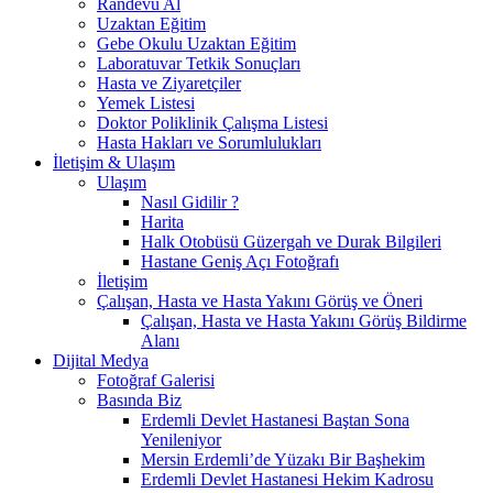
Randevu Al
Uzaktan Eğitim
Gebe Okulu Uzaktan Eğitim
Laboratuvar Tetkik Sonuçları
Hasta ve Ziyaretçiler
Yemek Listesi
Doktor Poliklinik Çalışma Listesi
Hasta Hakları ve Sorumlulukları
İletişim & Ulaşım
Ulaşım
Nasıl Gidilir ?
Harita
Halk Otobüsü Güzergah ve Durak Bilgileri
Hastane Geniş Açı Fotoğrafı
İletişim
Çalışan, Hasta ve Hasta Yakını Görüş ve Öneri
Çalışan, Hasta ve Hasta Yakını Görüş Bildirme
Alanı
Dijital Medya
Fotoğraf Galerisi
Basında Biz
Erdemli Devlet Hastanesi Baştan Sona
Yenileniyor
Mersin Erdemli’de Yüzakı Bir Başhekim
Erdemli Devlet Hastanesi Hekim Kadrosu