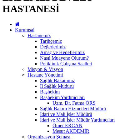
HASTANESİ
Kurumsal
Hastanemiz
Tarihçemiz
Değerlerimiz
Amaç ve Hedeflerimiz
Nasıl Muayene Olurum?
Poliklinik Çalışma Saatleri
Misyon & Vizyon
Hastane Yönetimi
Sağlık Bakanımız
İl Sağlık Müdürü
Başhekim
Başhekim Yardımcıları
Uzm. Dr. Fatma ÖRS
Sağlık Bakım Hizmetleri Müdürü
İdari ve Mali İşler Müdürü
İdari ve Mali İşler Müdür Yardımcıları
Ömer ERCAN
Mesut AKDEMİR
Organizasyon Şeması