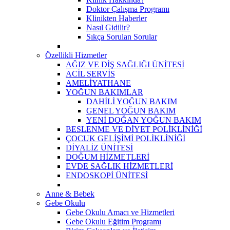
Doktor Çalışma Programı
Klinikten Haberler
Nasıl Gidilir?
Sıkça Sorulan Sorular
Özellikli Hizmetler
AĞIZ VE DİŞ SAĞLIĞI ÜNİTESİ
ACİL SERVİS
AMELİYATHANE
YOĞUN BAKIMLAR
DAHİLİ YOĞUN BAKIM
GENEL YOĞUN BAKIM
YENİ DOĞAN YOĞUN BAKIM
BESLENME VE DİYET POLİKLİNİĞİ
ÇOCUK GELİŞİMİ POLİKLİNİĞİ
DİYALİZ ÜNİTESİ
DOĞUM HİZMETLERİ
EVDE SAĞLIK HİZMETLERİ
ENDOSKOPİ ÜNİTESİ
Anne & Bebek
Gebe Okulu
Gebe Okulu Amacı ve Hizmetleri
Gebe Okulu Eğitim Programı