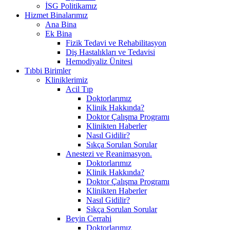
İSG Politikamız
Hizmet Binalarımız
Ana Bina
Ek Bina
Fizik Tedavi ve Rehabilitasyon
Diş Hastalıkları ve Tedavisi
Hemodiyaliz Ünitesi
Tıbbi Birimler
Kliniklerimiz
Acil Tıp
Doktorlarımız
Klinik Hakkında?
Doktor Çalışma Programı
Klinikten Haberler
Nasıl Gidilir?
Sıkça Sorulan Sorular
Anestezi ve Reanimasyon.
Doktorlarımız
Klinik Hakkında?
Doktor Çalışma Programı
Klinikten Haberler
Nasıl Gidilir?
Sıkça Sorulan Sorular
Beyin Cerrahi
Doktorlarımız