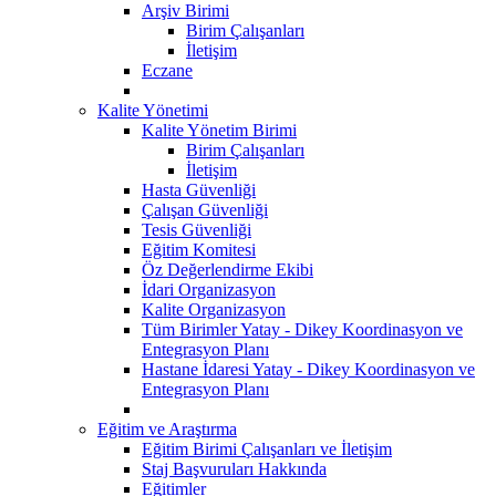
Arşiv Birimi
Birim Çalışanları
İletişim
Eczane
Kalite Yönetimi
Kalite Yönetim Birimi
Birim Çalışanları
İletişim
Hasta Güvenliği
Çalışan Güvenliği
Tesis Güvenliği
Eğitim Komitesi
Öz Değerlendirme Ekibi
İdari Organizasyon
Kalite Organizasyon
Tüm Birimler Yatay - Dikey Koordinasyon ve
Entegrasyon Planı
Hastane İdaresi Yatay - Dikey Koordinasyon ve
Entegrasyon Planı
Eğitim ve Araştırma
Eğitim Birimi Çalışanları ve İletişim
Staj Başvuruları Hakkında
Eğitimler