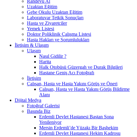
Randevu Al
Uzaktan Eğitim
Gebe Okulu Uzaktan Eğitim
Laboratuvar Tetkik Sonuçları
Hasta ve Ziyaretçiler
Yemek Listesi
Doktor Poliklinik Çalışma Listesi
Hasta Hakları ve Sorumlulukları
İletişim & Ulaşım
Ulaşım
Nasıl Gidilir ?
Harita
Halk Otobüsü Güzergah ve Durak Bilgileri
Hastane Geniş Açı Fotoğrafı
İletişim
Çalışan, Hasta ve Hasta Yakını Görüş ve Öneri
Çalışan, Hasta ve Hasta Yakını Görüş Bildirme
Alanı
Dijital Medya
Fotoğraf Galerisi
Basında Biz
Erdemli Devlet Hastanesi Baştan Sona
Yenileniyor
Mersin Erdemli’de Yüzakı Bir Başhekim
Erdemli Devlet Hastanesi Hekim Kadrosu