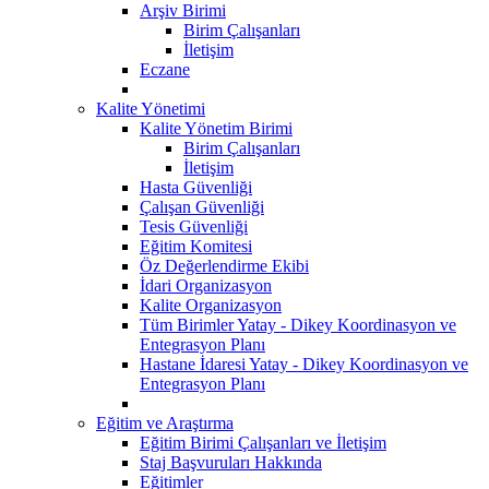
Arşiv Birimi
Birim Çalışanları
İletişim
Eczane
Kalite Yönetimi
Kalite Yönetim Birimi
Birim Çalışanları
İletişim
Hasta Güvenliği
Çalışan Güvenliği
Tesis Güvenliği
Eğitim Komitesi
Öz Değerlendirme Ekibi
İdari Organizasyon
Kalite Organizasyon
Tüm Birimler Yatay - Dikey Koordinasyon ve
Entegrasyon Planı
Hastane İdaresi Yatay - Dikey Koordinasyon ve
Entegrasyon Planı
Eğitim ve Araştırma
Eğitim Birimi Çalışanları ve İletişim
Staj Başvuruları Hakkında
Eğitimler