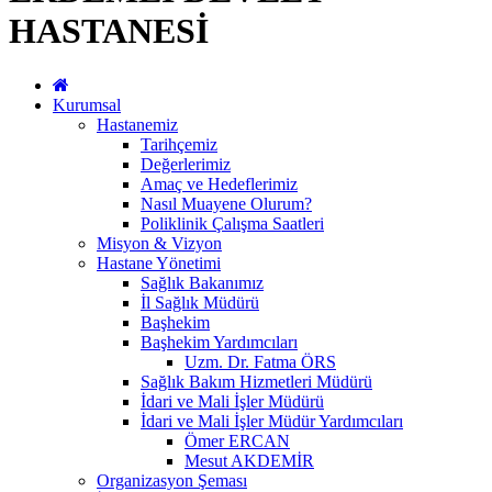
HASTANESİ
Kurumsal
Hastanemiz
Tarihçemiz
Değerlerimiz
Amaç ve Hedeflerimiz
Nasıl Muayene Olurum?
Poliklinik Çalışma Saatleri
Misyon & Vizyon
Hastane Yönetimi
Sağlık Bakanımız
İl Sağlık Müdürü
Başhekim
Başhekim Yardımcıları
Uzm. Dr. Fatma ÖRS
Sağlık Bakım Hizmetleri Müdürü
İdari ve Mali İşler Müdürü
İdari ve Mali İşler Müdür Yardımcıları
Ömer ERCAN
Mesut AKDEMİR
Organizasyon Şeması