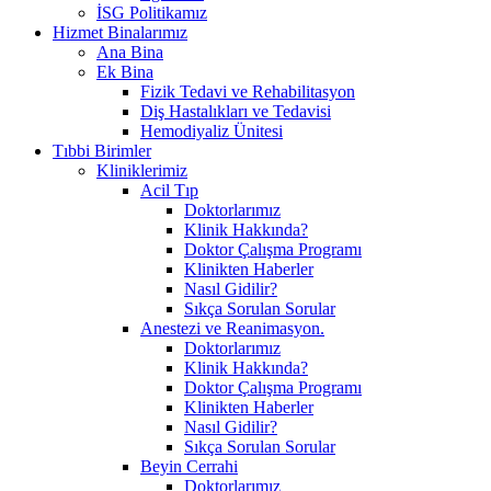
İSG Politikamız
Hizmet Binalarımız
Ana Bina
Ek Bina
Fizik Tedavi ve Rehabilitasyon
Diş Hastalıkları ve Tedavisi
Hemodiyaliz Ünitesi
Tıbbi Birimler
Kliniklerimiz
Acil Tıp
Doktorlarımız
Klinik Hakkında?
Doktor Çalışma Programı
Klinikten Haberler
Nasıl Gidilir?
Sıkça Sorulan Sorular
Anestezi ve Reanimasyon.
Doktorlarımız
Klinik Hakkında?
Doktor Çalışma Programı
Klinikten Haberler
Nasıl Gidilir?
Sıkça Sorulan Sorular
Beyin Cerrahi
Doktorlarımız