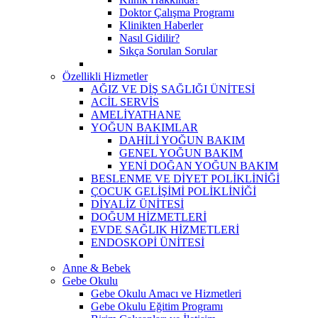
Doktor Çalışma Programı
Klinikten Haberler
Nasıl Gidilir?
Sıkça Sorulan Sorular
Özellikli Hizmetler
AĞIZ VE DİŞ SAĞLIĞI ÜNİTESİ
ACİL SERVİS
AMELİYATHANE
YOĞUN BAKIMLAR
DAHİLİ YOĞUN BAKIM
GENEL YOĞUN BAKIM
YENİ DOĞAN YOĞUN BAKIM
BESLENME VE DİYET POLİKLİNİĞİ
ÇOCUK GELİŞİMİ POLİKLİNİĞİ
DİYALİZ ÜNİTESİ
DOĞUM HİZMETLERİ
EVDE SAĞLIK HİZMETLERİ
ENDOSKOPİ ÜNİTESİ
Anne & Bebek
Gebe Okulu
Gebe Okulu Amacı ve Hizmetleri
Gebe Okulu Eğitim Programı