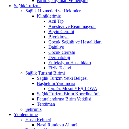
Birim Çalışanları ve İletişim
Sağlık Turizmi
Sağlık Hizmetleri ve Hekimler
Kliniklerimiz
Acil Tıp
Anestezi ve Reanimasyon
Beyin Cerrahi
Biyokimya
Çocuk Sağlığı ve Hastalıkları
Dahiliye
Çocuk Cerrahi
Dermatoloji
Enfeksiyon Hastalıkları
Fizik Tedavi
Sağlık Turizmi Birimi
Sağlık Turizm Yetki Belgesi
Başhekim Yardımcısı
Op.Dr. Mesut YEŞİLOVA
Sağlık Turizm Birim Koordinatörü
Faturalandırma Birim Yetkilisi
Tercüman
Şehrimiz
Yönlendirme
Hasta Rehberi
Nasıl Randevu Alınır?