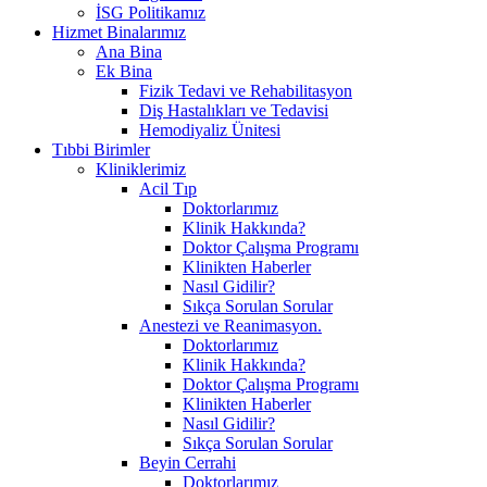
İSG Politikamız
Hizmet Binalarımız
Ana Bina
Ek Bina
Fizik Tedavi ve Rehabilitasyon
Diş Hastalıkları ve Tedavisi
Hemodiyaliz Ünitesi
Tıbbi Birimler
Kliniklerimiz
Acil Tıp
Doktorlarımız
Klinik Hakkında?
Doktor Çalışma Programı
Klinikten Haberler
Nasıl Gidilir?
Sıkça Sorulan Sorular
Anestezi ve Reanimasyon.
Doktorlarımız
Klinik Hakkında?
Doktor Çalışma Programı
Klinikten Haberler
Nasıl Gidilir?
Sıkça Sorulan Sorular
Beyin Cerrahi
Doktorlarımız