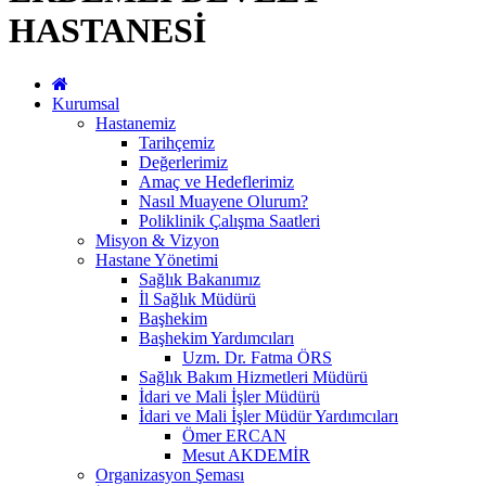
HASTANESİ
Kurumsal
Hastanemiz
Tarihçemiz
Değerlerimiz
Amaç ve Hedeflerimiz
Nasıl Muayene Olurum?
Poliklinik Çalışma Saatleri
Misyon & Vizyon
Hastane Yönetimi
Sağlık Bakanımız
İl Sağlık Müdürü
Başhekim
Başhekim Yardımcıları
Uzm. Dr. Fatma ÖRS
Sağlık Bakım Hizmetleri Müdürü
İdari ve Mali İşler Müdürü
İdari ve Mali İşler Müdür Yardımcıları
Ömer ERCAN
Mesut AKDEMİR
Organizasyon Şeması