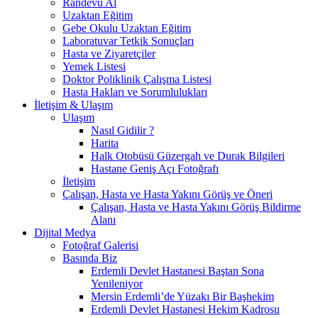
Randevu Al
Uzaktan Eğitim
Gebe Okulu Uzaktan Eğitim
Laboratuvar Tetkik Sonuçları
Hasta ve Ziyaretçiler
Yemek Listesi
Doktor Poliklinik Çalışma Listesi
Hasta Hakları ve Sorumlulukları
İletişim & Ulaşım
Ulaşım
Nasıl Gidilir ?
Harita
Halk Otobüsü Güzergah ve Durak Bilgileri
Hastane Geniş Açı Fotoğrafı
İletişim
Çalışan, Hasta ve Hasta Yakını Görüş ve Öneri
Çalışan, Hasta ve Hasta Yakını Görüş Bildirme
Alanı
Dijital Medya
Fotoğraf Galerisi
Basında Biz
Erdemli Devlet Hastanesi Baştan Sona
Yenileniyor
Mersin Erdemli’de Yüzakı Bir Başhekim
Erdemli Devlet Hastanesi Hekim Kadrosu