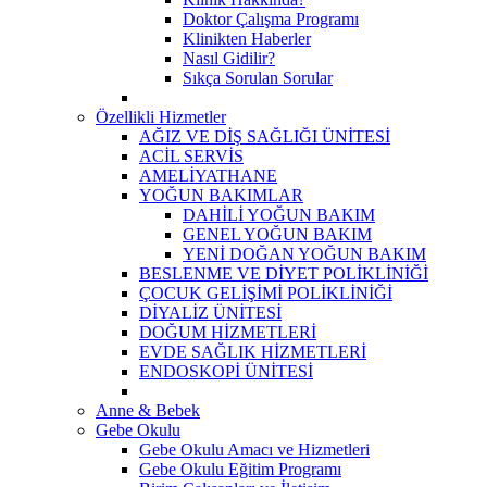
Doktor Çalışma Programı
Klinikten Haberler
Nasıl Gidilir?
Sıkça Sorulan Sorular
Özellikli Hizmetler
AĞIZ VE DİŞ SAĞLIĞI ÜNİTESİ
ACİL SERVİS
AMELİYATHANE
YOĞUN BAKIMLAR
DAHİLİ YOĞUN BAKIM
GENEL YOĞUN BAKIM
YENİ DOĞAN YOĞUN BAKIM
BESLENME VE DİYET POLİKLİNİĞİ
ÇOCUK GELİŞİMİ POLİKLİNİĞİ
DİYALİZ ÜNİTESİ
DOĞUM HİZMETLERİ
EVDE SAĞLIK HİZMETLERİ
ENDOSKOPİ ÜNİTESİ
Anne & Bebek
Gebe Okulu
Gebe Okulu Amacı ve Hizmetleri
Gebe Okulu Eğitim Programı