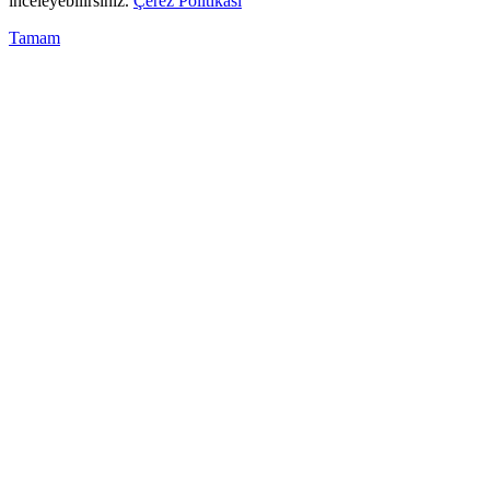
inceleyebilirsiniz.
Çerez Politikası
Tamam