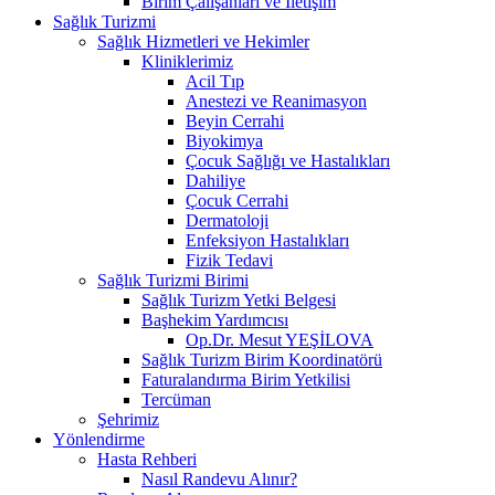
Birim Çalışanları ve İletişim
Sağlık Turizmi
Sağlık Hizmetleri ve Hekimler
Kliniklerimiz
Acil Tıp
Anestezi ve Reanimasyon
Beyin Cerrahi
Biyokimya
Çocuk Sağlığı ve Hastalıkları
Dahiliye
Çocuk Cerrahi
Dermatoloji
Enfeksiyon Hastalıkları
Fizik Tedavi
Sağlık Turizmi Birimi
Sağlık Turizm Yetki Belgesi
Başhekim Yardımcısı
Op.Dr. Mesut YEŞİLOVA
Sağlık Turizm Birim Koordinatörü
Faturalandırma Birim Yetkilisi
Tercüman
Şehrimiz
Yönlendirme
Hasta Rehberi
Nasıl Randevu Alınır?