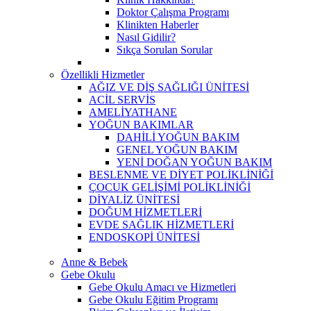
Doktor Çalışma Programı
Klinikten Haberler
Nasıl Gidilir?
Sıkça Sorulan Sorular
Özellikli Hizmetler
AĞIZ VE DİŞ SAĞLIĞI ÜNİTESİ
ACİL SERVİS
AMELİYATHANE
YOĞUN BAKIMLAR
DAHİLİ YOĞUN BAKIM
GENEL YOĞUN BAKIM
YENİ DOĞAN YOĞUN BAKIM
BESLENME VE DİYET POLİKLİNİĞİ
ÇOCUK GELİŞİMİ POLİKLİNİĞİ
DİYALİZ ÜNİTESİ
DOĞUM HİZMETLERİ
EVDE SAĞLIK HİZMETLERİ
ENDOSKOPİ ÜNİTESİ
Anne & Bebek
Gebe Okulu
Gebe Okulu Amacı ve Hizmetleri
Gebe Okulu Eğitim Programı