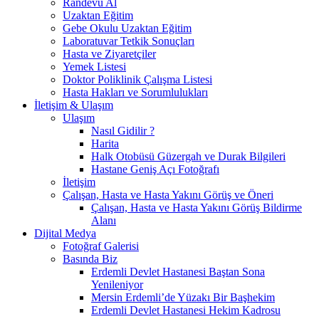
Randevu Al
Uzaktan Eğitim
Gebe Okulu Uzaktan Eğitim
Laboratuvar Tetkik Sonuçları
Hasta ve Ziyaretçiler
Yemek Listesi
Doktor Poliklinik Çalışma Listesi
Hasta Hakları ve Sorumlulukları
İletişim & Ulaşım
Ulaşım
Nasıl Gidilir ?
Harita
Halk Otobüsü Güzergah ve Durak Bilgileri
Hastane Geniş Açı Fotoğrafı
İletişim
Çalışan, Hasta ve Hasta Yakını Görüş ve Öneri
Çalışan, Hasta ve Hasta Yakını Görüş Bildirme
Alanı
Dijital Medya
Fotoğraf Galerisi
Basında Biz
Erdemli Devlet Hastanesi Baştan Sona
Yenileniyor
Mersin Erdemli’de Yüzakı Bir Başhekim
Erdemli Devlet Hastanesi Hekim Kadrosu