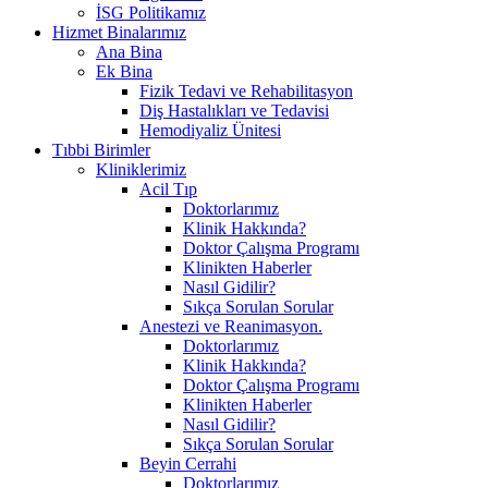
İSG Politikamız
Hizmet Binalarımız
Ana Bina
Ek Bina
Fizik Tedavi ve Rehabilitasyon
Diş Hastalıkları ve Tedavisi
Hemodiyaliz Ünitesi
Tıbbi Birimler
Kliniklerimiz
Acil Tıp
Doktorlarımız
Klinik Hakkında?
Doktor Çalışma Programı
Klinikten Haberler
Nasıl Gidilir?
Sıkça Sorulan Sorular
Anestezi ve Reanimasyon.
Doktorlarımız
Klinik Hakkında?
Doktor Çalışma Programı
Klinikten Haberler
Nasıl Gidilir?
Sıkça Sorulan Sorular
Beyin Cerrahi
Doktorlarımız