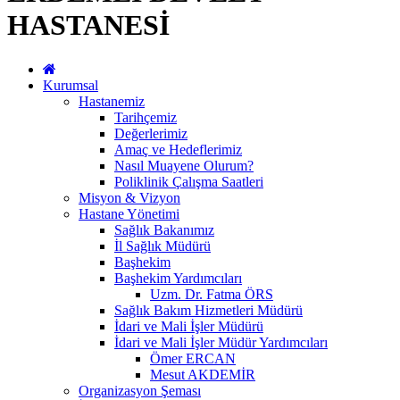
HASTANESİ
Kurumsal
Hastanemiz
Tarihçemiz
Değerlerimiz
Amaç ve Hedeflerimiz
Nasıl Muayene Olurum?
Poliklinik Çalışma Saatleri
Misyon & Vizyon
Hastane Yönetimi
Sağlık Bakanımız
İl Sağlık Müdürü
Başhekim
Başhekim Yardımcıları
Uzm. Dr. Fatma ÖRS
Sağlık Bakım Hizmetleri Müdürü
İdari ve Mali İşler Müdürü
İdari ve Mali İşler Müdür Yardımcıları
Ömer ERCAN
Mesut AKDEMİR
Organizasyon Şeması