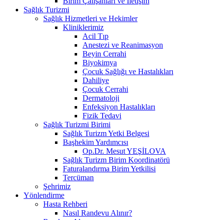
Birim Çalışanları ve İletişim
Sağlık Turizmi
Sağlık Hizmetleri ve Hekimler
Kliniklerimiz
Acil Tıp
Anestezi ve Reanimasyon
Beyin Cerrahi
Biyokimya
Çocuk Sağlığı ve Hastalıkları
Dahiliye
Çocuk Cerrahi
Dermatoloji
Enfeksiyon Hastalıkları
Fizik Tedavi
Sağlık Turizmi Birimi
Sağlık Turizm Yetki Belgesi
Başhekim Yardımcısı
Op.Dr. Mesut YEŞİLOVA
Sağlık Turizm Birim Koordinatörü
Faturalandırma Birim Yetkilisi
Tercüman
Şehrimiz
Yönlendirme
Hasta Rehberi
Nasıl Randevu Alınır?