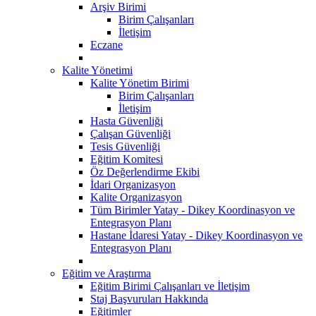
Arşiv Birimi
Birim Çalışanları
İletişim
Eczane
Kalite Yönetimi
Kalite Yönetim Birimi
Birim Çalışanları
İletişim
Hasta Güvenliği
Çalışan Güvenliği
Tesis Güvenliği
Eğitim Komitesi
Öz Değerlendirme Ekibi
İdari Organizasyon
Kalite Organizasyon
Tüm Birimler Yatay - Dikey Koordinasyon ve
Entegrasyon Planı
Hastane İdaresi Yatay - Dikey Koordinasyon ve
Entegrasyon Planı
Eğitim ve Araştırma
Eğitim Birimi Çalışanları ve İletişim
Staj Başvuruları Hakkında
Eğitimler