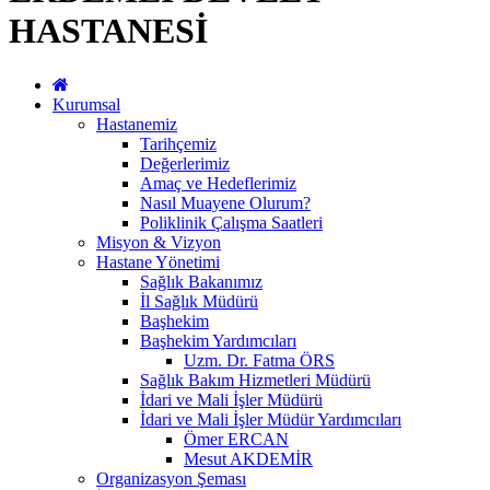
HASTANESİ
Kurumsal
Hastanemiz
Tarihçemiz
Değerlerimiz
Amaç ve Hedeflerimiz
Nasıl Muayene Olurum?
Poliklinik Çalışma Saatleri
Misyon & Vizyon
Hastane Yönetimi
Sağlık Bakanımız
İl Sağlık Müdürü
Başhekim
Başhekim Yardımcıları
Uzm. Dr. Fatma ÖRS
Sağlık Bakım Hizmetleri Müdürü
İdari ve Mali İşler Müdürü
İdari ve Mali İşler Müdür Yardımcıları
Ömer ERCAN
Mesut AKDEMİR
Organizasyon Şeması