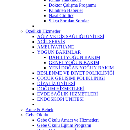
Doktor Çalışma Programı
Klinikten Haberler
Nasıl Gidilir?
Sıkça Sorulan Sorular
Özellikli Hizmetler
AĞIZ VE DİŞ SAĞLIĞI ÜNİTESİ
ACİL SERVİS
AMELİYATHANE
YOĞUN BAKIMLAR
DAHİLİ YOĞUN BAKIM
GENEL YOĞUN BAKIM
YENİ DOĞAN YOĞUN BAKIM
BESLENME VE DİYET POLİKLİNİĞİ
ÇOCUK GELİŞİMİ POLİKLİNİĞİ
DİYALİZ ÜNİTESİ
DOĞUM HİZMETLERİ
EVDE SAĞLIK HİZMETLERİ
ENDOSKOPİ ÜNİTESİ
Anne & Bebek
Gebe Okulu
Gebe Okulu Amacı ve Hizmetleri
Gebe Okulu Eğitim Programı