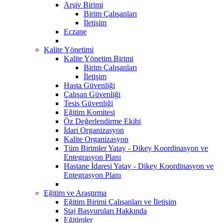
Arşiv Birimi
Birim Çalışanları
İletişim
Eczane
Kalite Yönetimi
Kalite Yönetim Birimi
Birim Çalışanları
İletişim
Hasta Güvenliği
Çalışan Güvenliği
Tesis Güvenliği
Eğitim Komitesi
Öz Değerlendirme Ekibi
İdari Organizasyon
Kalite Organizasyon
Tüm Birimler Yatay - Dikey Koordinasyon ve
Entegrasyon Planı
Hastane İdaresi Yatay - Dikey Koordinasyon ve
Entegrasyon Planı
Eğitim ve Araştırma
Eğitim Birimi Çalışanları ve İletişim
Staj Başvuruları Hakkında
Eğitimler