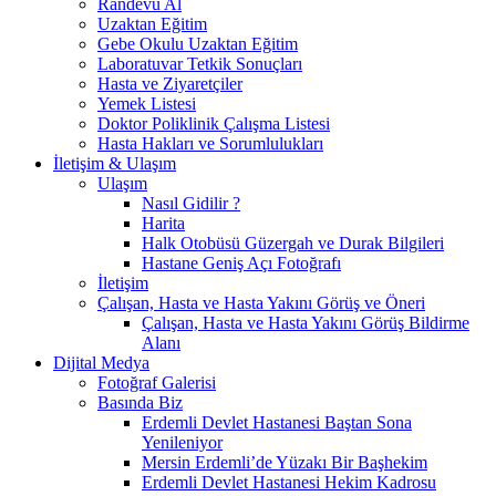
Randevu Al
Uzaktan Eğitim
Gebe Okulu Uzaktan Eğitim
Laboratuvar Tetkik Sonuçları
Hasta ve Ziyaretçiler
Yemek Listesi
Doktor Poliklinik Çalışma Listesi
Hasta Hakları ve Sorumlulukları
İletişim & Ulaşım
Ulaşım
Nasıl Gidilir ?
Harita
Halk Otobüsü Güzergah ve Durak Bilgileri
Hastane Geniş Açı Fotoğrafı
İletişim
Çalışan, Hasta ve Hasta Yakını Görüş ve Öneri
Çalışan, Hasta ve Hasta Yakını Görüş Bildirme
Alanı
Dijital Medya
Fotoğraf Galerisi
Basında Biz
Erdemli Devlet Hastanesi Baştan Sona
Yenileniyor
Mersin Erdemli’de Yüzakı Bir Başhekim
Erdemli Devlet Hastanesi Hekim Kadrosu