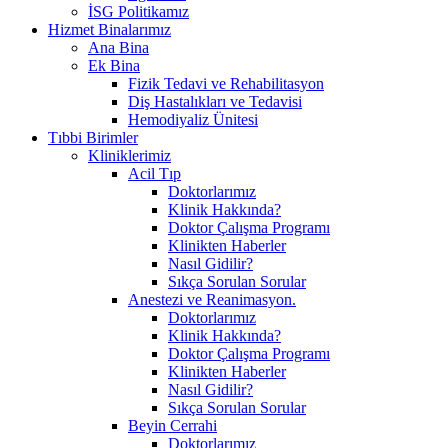
İSG Politikamız
Hizmet Binalarımız
Ana Bina
Ek Bina
Fizik Tedavi ve Rehabilitasyon
Diş Hastalıkları ve Tedavisi
Hemodiyaliz Ünitesi
Tıbbi Birimler
Kliniklerimiz
Acil Tıp
Doktorlarımız
Klinik Hakkında?
Doktor Çalışma Programı
Klinikten Haberler
Nasıl Gidilir?
Sıkça Sorulan Sorular
Anestezi ve Reanimasyon.
Doktorlarımız
Klinik Hakkında?
Doktor Çalışma Programı
Klinikten Haberler
Nasıl Gidilir?
Sıkça Sorulan Sorular
Beyin Cerrahi
Doktorlarımız