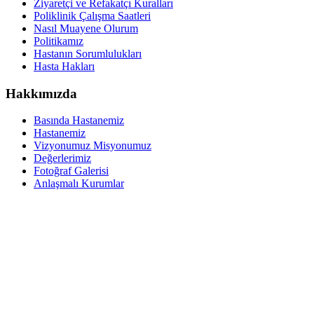
Ziyaretçi ve Refakatçı Kuralları
Poliklinik Çalışma Saatleri
Nasıl Muayene Olurum
Politikamız
Hastanın Sorumlulukları
Hasta Hakları
Hakkımızda
Basında Hastanemiz
Hastanemiz
Vizyonumuz Misyonumuz
Değerlerimiz
Fotoğraf Galerisi
Anlaşmalı Kurumlar