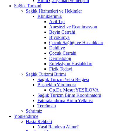
Birim Çalışanları ve İletişim
Sağlık Turizmi
Sağlık Hizmetleri ve Hekimler
Kliniklerimiz
Acil Tıp
Anestezi ve Reanimasyon
Beyin Cerrahi
Biyokimya
Çocuk Sağlığı ve Hastalıkları
Dahiliye
Çocuk Cerrahi
Dermatoloji
Enfeksiyon Hastalıkları
Fizik Tedavi
Sağlık Turizmi Birimi
Sağlık Turizm Yetki Belgesi
Başhekim Yardımcısı
Op.Dr. Mesut YEŞİLOVA
Sağlık Turizm Birim Koordinatörü
Faturalandırma Birim Yetkilisi
Tercüman
Şehrimiz
Yönlendirme
Hasta Rehberi
Nasıl Randevu Alınır?